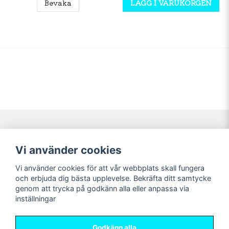
Bevaka
LÄGG I VARUKORGEN
Navigering
Mitt konto
Vi använder cookies
Köpvillkor
Logga in
Vi använder cookies för att vår webbplats skall fungera
Nyheter!
Registrera dig
och erbjuda dig bästa upplevelse. Bekräfta ditt samtycke
Förbeställning
Glömt lösenord?
genom att trycka på godkänn alla eller anpassa via
inställningar
Sociala medier
Sweet Nerds
Facebook
© Copyright 2026
Godkänn alla