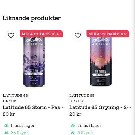
Liknande produkter
MIXA 24-PACK 300:-
MIXA 24-PACK 300:-
LATITUDE 65
LATITUDE 65
DRYCK
DRYCK
Latitude 65 Storm - Passionsfrukt 330ml
Latitude 65 Gryning - Smultron 330ml
20 kr
20 kr
Finns i lager
Finns i lager
35 Styck
3 Styck