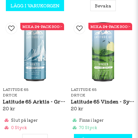
LÄGG I VARUKORGEN
Bevaka
MIXA 24-PACK 300:-
MIXA 24-PACK 300:-
LATITUDE 65
LATITUDE 65
DRYCK
DRYCK
Latitude 65 Arktis - Granatäpple 330ml
Latitude 65 Vinden - Syrliga Äpplen 330ml
20 kr
20 kr
Slut på lager
Finns i lager
0 Styck
70 Styck