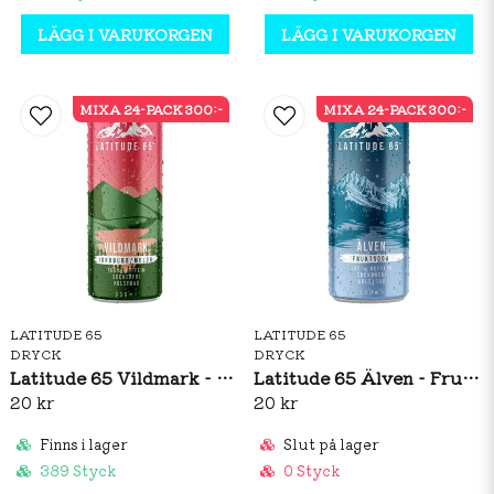
LÄGG I VARUKORGEN
LÄGG I VARUKORGEN
MIXA 24-PACK 300:-
MIXA 24-PACK 300:-
LATITUDE 65
LATITUDE 65
DRYCK
DRYCK
Latitude 65 Vildmark - Jordgubb/Melon 330ml
Latitude 65 Älven - Fruktsoda 330ml
20 kr
20 kr
Finns i lager
Slut på lager
389 Styck
0 Styck