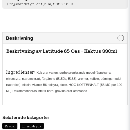
Erbjudandet gäller t.o.m. 2026-12-31
Beskrivning
Beskrivning av Latitude 65 Oas - Kaktus 330ml
Ingredienser:
Kolsyrat vatten, surhetsreglerande medel (äppelsyra,
citronsyra, natrumcitrat), färgämne (E150b, E133), aromer, koffein, sötningsmedel
(sukralos), niacin, vitamin B6, folsyra, biotin. HÖG KOFFEINHALT (55 MG per 100
ML) Rekommenderas inte till barn, gravida eller ammande.
Relaterade kategorier
Dryck
Energidryck