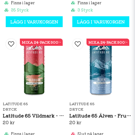
Finns i lager
Finns i lager
35 Styck
3 Styck
LÄGG I VARUKORGEN
LÄGG I VARUKORGEN
MIXA 24-PACK 300:-
MIXA 24-PACK 300:-
LATITUDE 65
LATITUDE 65
DRYCK
DRYCK
Latitude 65 Vildmark - Jordgubb/Melon 330ml
Latitude 65 Älven - Fruktsoda 330ml
20 kr
20 kr
Finns i lager
Slut på lager