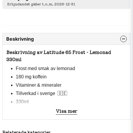
Erbjudandet gäller t.o.m. 2026-12-31
Beskrivning
Beskrivning av Latitude 65 Frost - Lemonad
330ml
Frost med smak av lemonad
180 mg koffein
Vitaminer & mineraler
Tillverkad i sverige
🇸🇪
330ml
Visa mer
Inget konstigt, bara energi!
Ingredienser: vatten, kolsyra, äppelsyra, aromer,
Relaterade kategorier