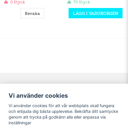
0 Styck
70 Styck
Bevaka
LÄGG I VARUKORGEN
Navigering
Mitt konto
Vi använder cookies
Köpvillkor
Logga in
Vi använder cookies för att vår webbplats skall fungera
Nyheter!
Registrera dig
och erbjuda dig bästa upplevelse. Bekräfta ditt samtycke
Förbeställning
Glömt lösenord?
genom att trycka på godkänn alla eller anpassa via
inställningar
Sociala medier
Sweet Nerds