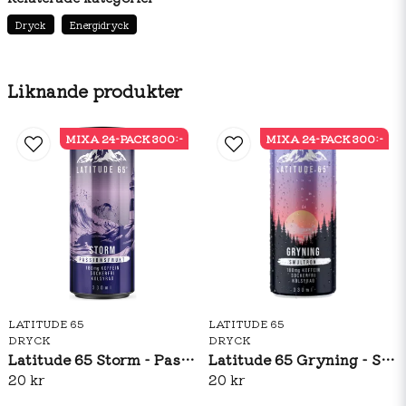
surhetsreglerande medel (citronsyra, natriumsalter av
citronsyra), Sötningsmedel (sukralos), Koffein, vitamin
Dryck
Energidryck
B3, vitamin B6, vitamin B9, Vitamin B7 (Biotin)
Liknande produkter
MIXA 24-PACK 300:-
MIXA 24-PACK 300:-
LATITUDE 65
LATITUDE 65
DRYCK
DRYCK
Latitude 65 Storm - Passionsfrukt 330ml
Latitude 65 Gryning - Smultron 330ml
20 kr
20 kr