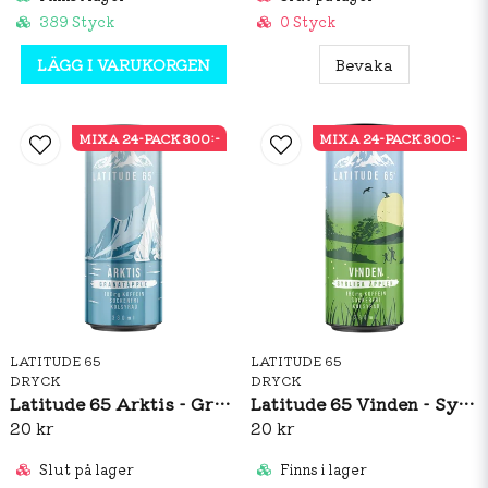
389 Styck
0 Styck
LÄGG I VARUKORGEN
Bevaka
MIXA 24-PACK 300:-
MIXA 24-PACK 300:-
LATITUDE 65
LATITUDE 65
DRYCK
DRYCK
Latitude 65 Arktis - Granatäpple 330ml
Latitude 65 Vinden - Syrliga Äpplen 330ml
20 kr
20 kr
Slut på lager
Finns i lager