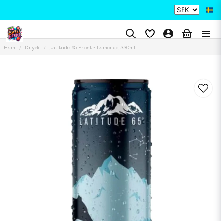
Hem
Dryck
Latitude 65 Frost - Lemonad 330ml