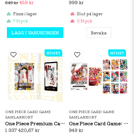
459 kr
999 kr
649 kr
Finns i lager
Slut på lager
7 Styck
0 Styck
LÄGG I VARUKORGEN
Bevaka
NYHET
NYHET
ONE PIECE CARD GAME
ONE PIECE CARD GAME
SAMLARKORT
SAMLARKORT
One Piece Premium Card Collection ONE PIECE DAY’26
One Piece Card Game: Round 1 Promotion Pack (1 Kort) (JP)
1 337 420,67 kr
949 kr