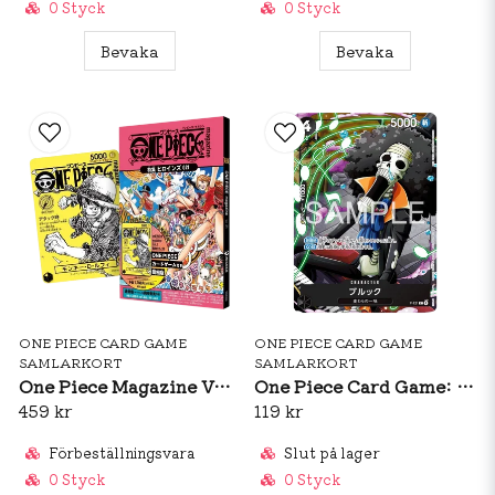
0 Styck
0 Styck
Bevaka
Bevaka
ONE PIECE CARD GAME
ONE PIECE CARD GAME
SAMLARKORT
SAMLARKORT
One Piece Magazine Vol.21 + Promo Card
One Piece Card Game: Brook Saikyo Jump April 2026 Promo (JP)
459 kr
119 kr
Förbeställningsvara
Slut på lager
0 Styck
0 Styck