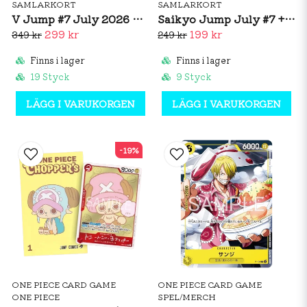
SAMLARKORT
SAMLARKORT
V Jump #7 July 2026 Magazine + Promo Cards (JP)
Saikyo Jump July #7 + One Piece Smoker Promo (JP)
299 kr
199 kr
349 kr
249 kr
Finns i lager
Finns i lager
19 Styck
9 Styck
LÄGG I VARUKORGEN
LÄGG I VARUKORGEN
-19%
ONE PIECE CARD GAME
ONE PIECE CARD GAME
ONE PIECE
SPEL/MERCH