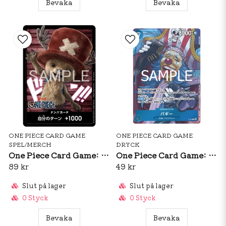
Bevaka
Bevaka
ONE PIECE CARD GAME
ONE PIECE CARD GAME
SPEL/MERCH
DRYCK
One Piece Card Game: Tony Tony Chopper DON!! Promo (JP)
One Piece Card Game: Buggy Shonen Jump Promo P-084 (JP)
89 kr
49 kr
Slut på lager
Slut på lager
0 Styck
0 Styck
Bevaka
Bevaka