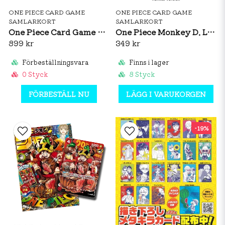
ONE PIECE CARD GAME
ONE PIECE CARD GAME
SAMLARKORT
SAMLARKORT
One Piece Card Game Premium Card Collection 29th Anniversary Edition (JP)
One Piece Monkey D. Luffy 29th Anniversary Weekly Shonen Jump Promo (Normal)
899 kr
349 kr
Förbeställningsvara
Finns i lager
0 Styck
8 Styck
FÖRBESTÄLL NU
LÄGG I VARUKORGEN
-19%