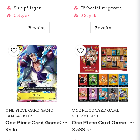
Slut på lager
Förbeställningsvara
0 Styck
0 Styck
Bevaka
Bevaka
ONE PIECE CARD GAME
ONE PIECE CARD GAME
SAMLARKORT
SPEL/MERCH
One Piece Card Game: Kuzan - V Jump July 2026 Promo (JP)
One Piece Card Game: Premium Card Collection Kumamoto Special
99 kr
3 599 kr