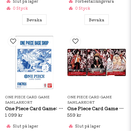
Slut på lager
Förbeställningsvara
0 Styck
0 Styck
Bevaka
Bevaka
ONE PIECE CARD GAME
ONE PIECE CARD GAME
SAMLARKORT
SAMLARKORT
One Piece Card Game: Base Shop Card Collection Vol. 1 (JP)
One Piece Card Game Saikyo Jump May 2026 3-Set Promo Cards
1 099 kr
559 kr
Slut på lager
Slut på lager