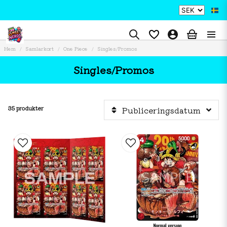
Hem
Samlarkort
One Piece
Singles/Promos
Singles/Promos
35 produkter
Publiceringsdatum