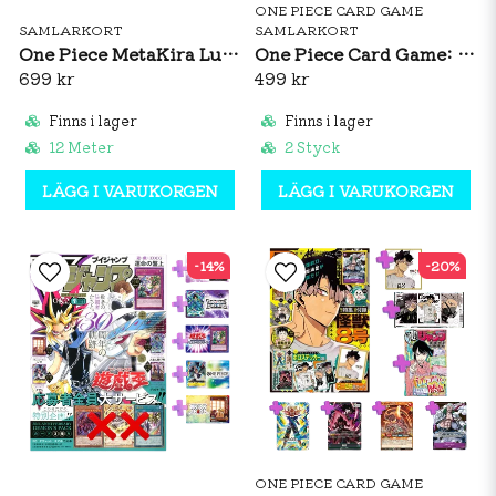
ONE PIECE CARD GAME
SAMLARKORT
SAMLARKORT
One Piece MetaKira Luffy Card Watermelon Natsu Comi 2026 Japan Promo
One Piece Card Game: Soundloader Vol. 2 Enel
699 kr
499 kr
Finns i lager
Finns i lager
12 Meter
2 Styck
LÄGG I VARUKORGEN
LÄGG I VARUKORGEN
-14%
-20%
ONE PIECE CARD GAME