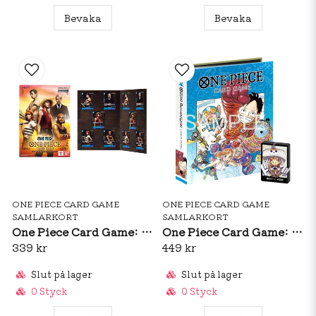
Bevaka
Bevaka
ONE PIECE CARD GAME
ONE PIECE CARD GAME
SAMLARKORT
SAMLARKORT
One Piece Card Game: Premium Card Collection Live Action Edition (JP)
One Piece Card Game: Official Card Binder + DON!! Vol.1 (JP)
339 kr
449 kr
Slut på lager
Slut på lager
0 Styck
0 Styck