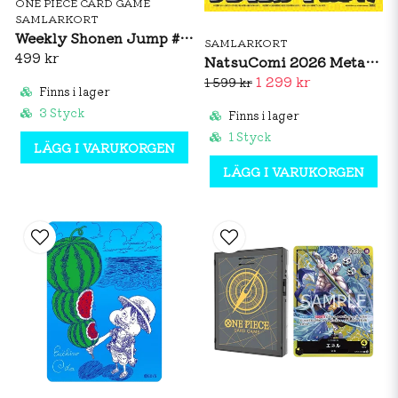
ONE PIECE CARD GAME
SAMLARKORT
Weekly Shonen Jump #33 2026 + One Piece Monkey D. Luffy 29th Anniversary Promo
SAMLARKORT
499 kr
NatsuComi 2026 MetaKira 22 Cards Complete Set
1 299 kr
1 599 kr
Finns i lager
3 Styck
Finns i lager
1 Styck
LÄGG I VARUKORGEN
LÄGG I VARUKORGEN