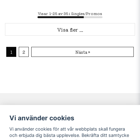
Visar 1-25 av 35 i Singles/Promos
Visa fler ...
1
2
Nästa »
Navigering
Mitt konto
Vi använder cookies
Köpvillkor
Logga in
Vi använder cookies för att vår webbplats skall fungera
Nyheter!
Registrera dig
och erbjuda dig bästa upplevelse. Bekräfta ditt samtycke
Förbeställning
Glömt lösenord?