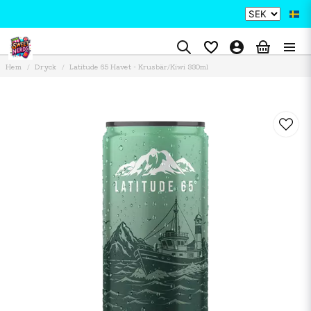
Hem
Dryck
Latitude 65 Havet - Krusbär/Kiwi 330ml