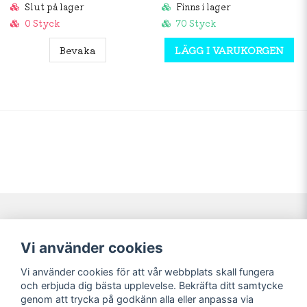
Slut på lager
Finns i lager
0 Styck
70 Styck
Bevaka
LÄGG I VARUKORGEN
Navigering
Mitt konto
Vi använder cookies
Köpvillkor
Logga in
Vi använder cookies för att vår webbplats skall fungera
Nyheter!
Registrera dig
och erbjuda dig bästa upplevelse. Bekräfta ditt samtycke
Förbeställning
Glömt lösenord?
genom att trycka på godkänn alla eller anpassa via