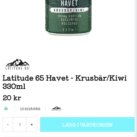
Latitude 65 Havet - Krusbär/Kiwi
330ml
20 kr
101518983
LÄGG I VARUKORGEN
-
+