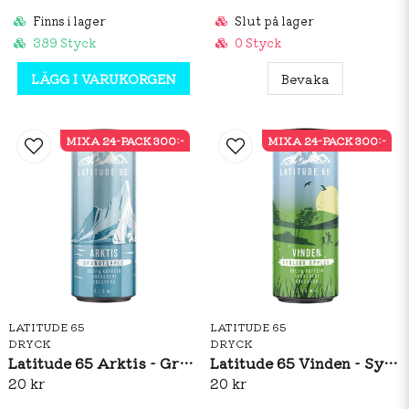
Finns i lager
Slut på lager
389 Styck
0 Styck
LÄGG I VARUKORGEN
Bevaka
MIXA 24-PACK 300:-
MIXA 24-PACK 300:-
LATITUDE 65
LATITUDE 65
DRYCK
DRYCK
Latitude 65 Arktis - Granatäpple 330ml
Latitude 65 Vinden - Syrliga Äpplen 330ml
20 kr
20 kr