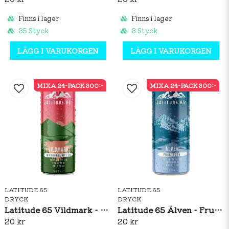
Finns i lager
Finns i lager
35 Styck
3 Styck
LÄGG I VARUKORGEN
LÄGG I VARUKORGEN
MIXA 24-PACK 300:-
MIXA 24-PACK 300:-
LATITUDE 65
LATITUDE 65
DRYCK
DRYCK
Latitude 65 Vildmark - Jordgubb/Melon 330ml
Latitude 65 Älven - Fruktsoda 330ml
20 kr
20 kr