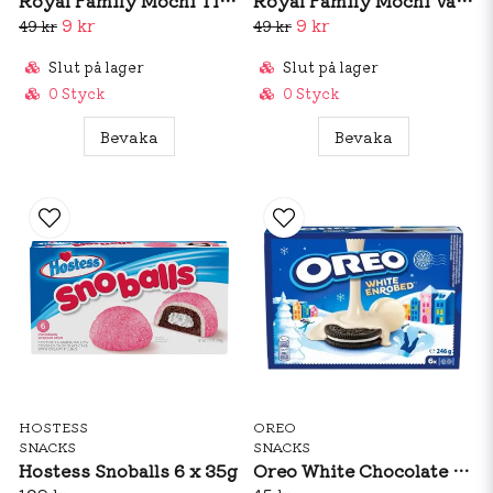
Royal Family Mochi Tiramisu & Creme 120g (BF: Dec 2025)
Royal Family Mochi Vanilla Creme 120g (BF: Dec 2025)
9 kr
9 kr
49 kr
49 kr
Slut på lager
Slut på lager
0 Styck
0 Styck
Bevaka
Bevaka
HOSTESS
OREO
SNACKS
SNACKS
Hostess Snoballs 6 x 35g
Oreo White Chocolate Enrobed 246g