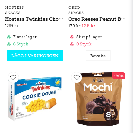
HOSTESS
OREO
SNACKS
SNACKS
Hostess Twinkies Chocolate 10 x 38g
Oreo Reeses Peanut Buttery Creme Chocolate Sandwich Cookies 306g
129 kr
129 kr
179 kr
Finns i lager
Slut på lager
6 Styck
0 Styck
LÄGG I VARUKORGEN
Bevaka
-82%