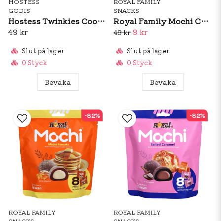
HOSTESS
ROYAL FAMILY
GODIS
SNACKS
Hostess Twinkies Cookie Dough 88g
Royal Family Mochi Chocolate 120g (BF: Dec 2025)
49 kr
9 kr
49 kr
Slut på lager
Slut på lager
0 Styck
0 Styck
Bevaka
Bevaka
-82%
-82%
ROYAL FAMILY
ROYAL FAMILY
SNACKS
SNACKS