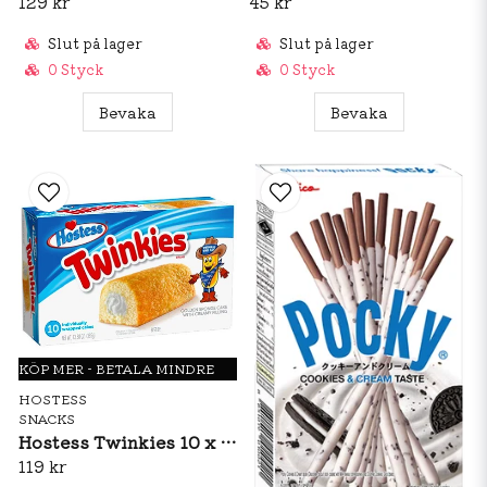
129 kr
45 kr
Slut på lager
Slut på lager
0 Styck
0 Styck
Bevaka
Bevaka
KÖP MER - BETALA MINDRE
HOSTESS
SNACKS
Hostess Twinkies 10 x 38g
119 kr