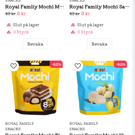
Royal Family Mochi Maple Pancake 120g (BF: Dec 2025)
Royal Family Mochi Salted Caramel 120g (BF: Dec 2025)
9 kr
9 kr
49 kr
49 kr
Slut på lager
Slut på lager
0 Styck
0 Styck
Bevaka
Bevaka
-82%
-82%
ROYAL FAMILY
ROYAL FAMILY
SNACKS
SNACKS