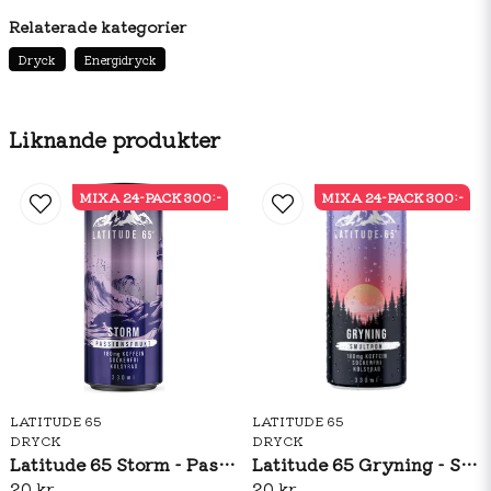
Ingredienser: vatten, kolsyra, äppelsyra, aromer,
Relaterade kategorier
surhetsreglerande medel (citronsyra, natriumsalter av
citronsyra), Sötningsmedel (sukralos), Koffein, Färgämne
Dryck
Energidryck
(E163), vitamin B3, vitamin B6, vitamin B9, Vitamin B7
(Biotin)
Liknande produkter
MIXA 24-PACK 300:-
MIXA 24-PACK 300:-
LATITUDE 65
LATITUDE 65
DRYCK
DRYCK
Latitude 65 Storm - Passionsfrukt 330ml
Latitude 65 Gryning - Smultron 330ml
20 kr
20 kr