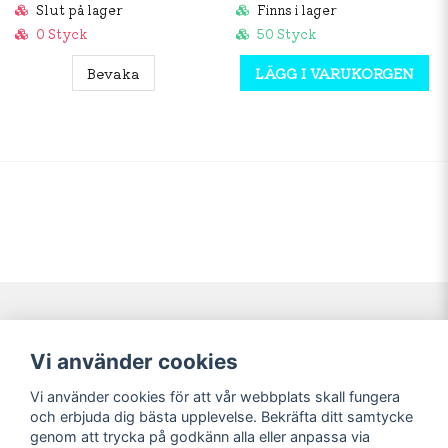
Slut på lager
Finns i lager
0 Styck
50 Styck
Bevaka
LÄGG I VARUKORGEN
Navigering
Mitt konto
Vi använder cookies
Köpvillkor
Logga in
Vi använder cookies för att vår webbplats skall fungera
Nyheter!
Registrera dig
och erbjuda dig bästa upplevelse. Bekräfta ditt samtycke
Förbeställning
Glömt lösenord?
genom att trycka på godkänn alla eller anpassa via