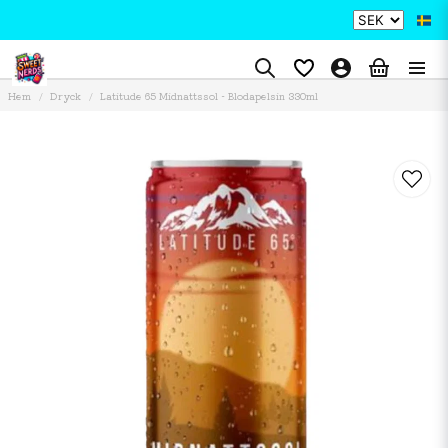
Hem
Dryck
Latitude 65 Midnattssol - Blodapelsin 330ml