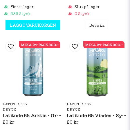
Finns i lager
Slut på lager
389 Styck
0 Styck
LÄGG I VARUKORGEN
Bevaka
MIXA 24-PACK 300:-
MIXA 24-PACK 300:-
LATITUDE 65
LATITUDE 65
DRYCK
DRYCK
Latitude 65 Arktis - Granatäpple 330ml
Latitude 65 Vinden - Syrliga Äpplen 330ml
20 kr
20 kr