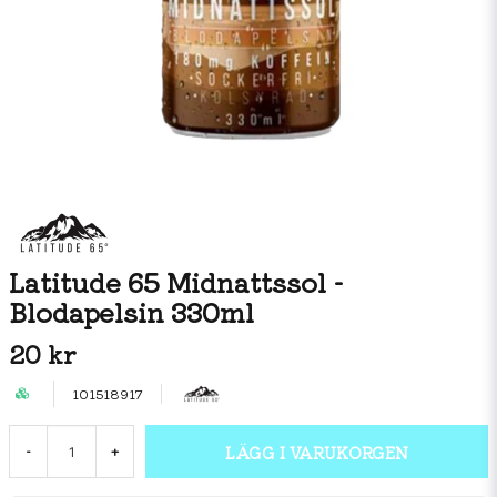
Latitude 65 Midnattssol -
Blodapelsin 330ml
20 kr
101518917
LÄGG I VARUKORGEN
-
+