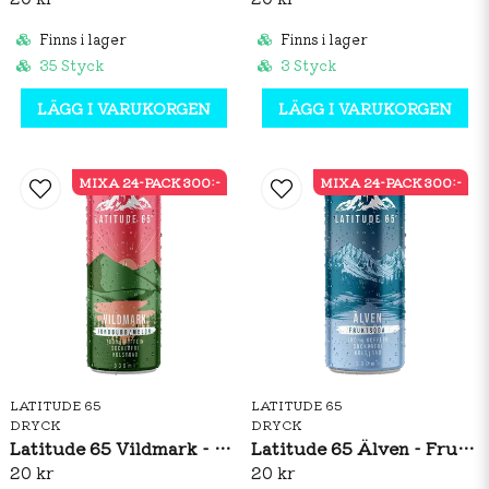
Finns i lager
Finns i lager
35 Styck
3 Styck
LÄGG I VARUKORGEN
LÄGG I VARUKORGEN
MIXA 24-PACK 300:-
MIXA 24-PACK 300:-
LATITUDE 65
LATITUDE 65
DRYCK
DRYCK
Latitude 65 Vildmark - Jordgubb/Melon 330ml
Latitude 65 Älven - Fruktsoda 330ml
20 kr
20 kr