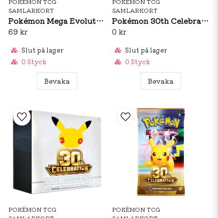
POKÉMON TCG
POKÉMON TCG
SAMLARKORT
SAMLARKORT
Pokémon Mega Evolution: Pitch Black Booster Pack
Pokémon 30th Celebration Ultra Premium Collection (ENG)
69 kr
0 kr
Slut på lager
Slut på lager
0 Styck
0 Styck
Bevaka
Bevaka
POKÉMON TCG
POKÉMON TCG
SAMLARKORT
SAMLARKORT