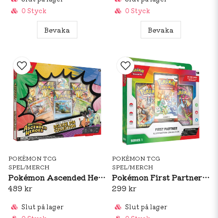
0 Styck
0 Styck
Bevaka
Bevaka
POKÉMON TCG
POKÉMON TCG
SPEL/MERCH
SPEL/MERCH
Pokémon Ascended Heroes Deluxe Pin Collection
Pokémon First Partner Illustration Collection - Series 1
489 kr
299 kr
Slut på lager
Slut på lager