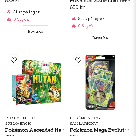
Pokémon Ascended Heroes Booster Bundle + Detective Club
529 kr
659 kr
Slut på lager
Slut på lager
0 Styck
0 Styck
Bevaka
Bevaka
POKÉMON TCG
POKÉMON TCG
SPEL/MERCH
SAMLARKORT
Pokémon Ascended Heroes Booster Bundle + Hutan Life In The Rainforest
Pokémon Mega Evolutions: Perfect Order Premium Checklane Blister