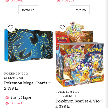
0 Styck
0 Styck
Bevaka
Bevaka
POKÉMON TCG
SPEL/MERCH
Pokémon Mega Charizard X Ex Ultra Premium Collection
2 199 kr
POKÉMON TCG
SPEL/MERCH
Slut på lager
Pokémon Scarlet & Violet 8: Surging Sparks Booster Box
0 Styck
2 299 kr