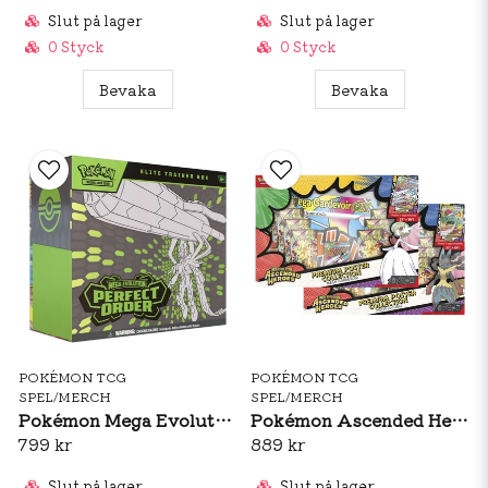
Slut på lager
Slut på lager
0 Styck
0 Styck
Bevaka
Bevaka
POKÉMON TCG
POKÉMON TCG
SPEL/MERCH
SPEL/MERCH
Pokémon Mega Evolution: Perfect Order Elite Trainer Box
Pokémon Ascended Heroes Premium Poster Collection
799 kr
889 kr
Slut på lager
Slut på lager