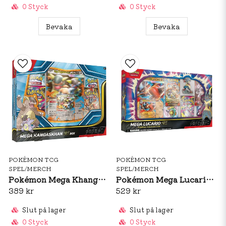
0 Styck
0 Styck
Bevaka
Bevaka
POKÉMON TCG
POKÉMON TCG
SPEL/MERCH
SPEL/MERCH
Pokémon Mega Khangaskhan Ex Box
Pokémon Mega Lucario Ex Figure Collection
389 kr
529 kr
Slut på lager
Slut på lager
0 Styck
0 Styck