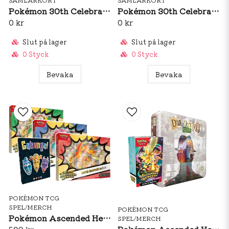
Pokémon 30th Celebration Elite Trainer Box (ENG)
Pokémon 30th Celebration Booster Pack (ENG)
0 kr
0 kr
Slut på lager
Slut på lager
0 Styck
0 Styck
Bevaka
Bevaka
POKÉMON TCG
SPEL/MERCH
POKÉMON TCG
Pokémon Ascended Heroes Mega Ex Box + Cabanga
SPEL/MERCH