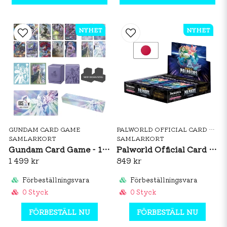
NYHET
NYHET
GUNDAM CARD GAME
PALWORLD OFFICIAL CARD GAME
SAMLARKORT
SAMLARKORT
Gundam Card Game - 1st Anniversary Set
Palworld Official Card Game Dawn of Palpagos BP01 Booster Box (JP)
1 499 kr
849 kr
Förbeställningsvara
Förbeställningsvara
0 Styck
0 Styck
FÖRBESTÄLL NU
FÖRBESTÄLL NU