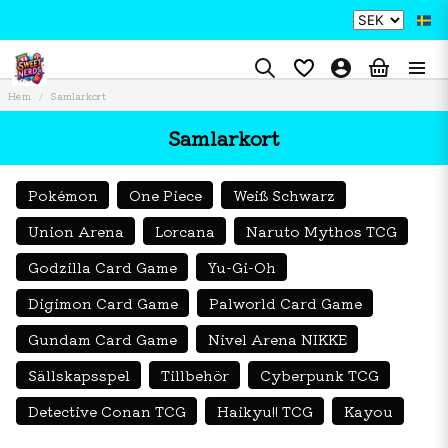
Hem
Samlarkort
Samlarkort
Pokémon
One Piece
Weiß Schwarz
Union Arena
Lorcana
Naruto Mythos TCG
Godzilla Card Game
Yu-Gi-Oh
Digimon Card Game
Palworld Card Game
Gundam Card Game
Nivel Arena NIKKE
Sällskapsspel
Tillbehör
Cyberpunk TCG
Detective Conan TCG
Haikyu!! TCG
Kayou