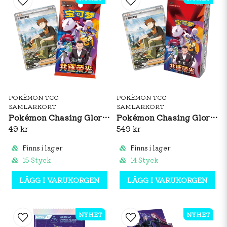
POKÉMON TCG
POKÉMON TCG
SAMLARKORT
SAMLARKORT
Pokémon Chasing Glory Together Slim Booster Pack (CH)
Pokémon Chasing Glory Together Slim Booster Box (CH)
49 kr
549 kr
Finns i lager
Finns i lager
15 Styck
14 Styck
LÄGG I VARUKORGEN
LÄGG I VARUKORGEN
NYHET
NYHET