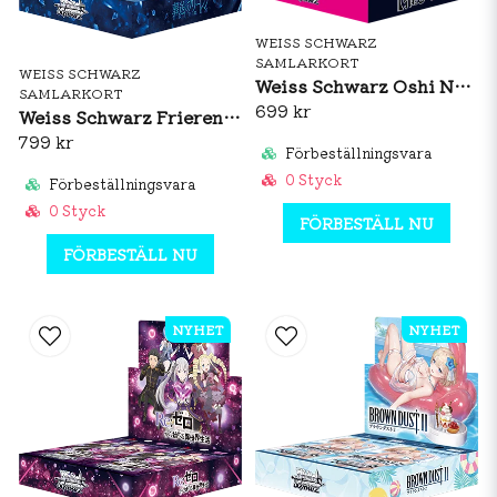
WEISS SCHWARZ
SAMLARKORT
WEISS SCHWARZ
Weiss Schwarz Oshi No Ko Vol. 3 Booster Box (JP)
SAMLARKORT
699 kr
Weiss Schwarz Frieren: Beyond Journey's End Vol. 2 Booster Box (JP)
799 kr
Förbeställningsvara
0 Styck
Förbeställningsvara
0 Styck
FÖRBESTÄLL NU
FÖRBESTÄLL NU
NYHET
NYHET