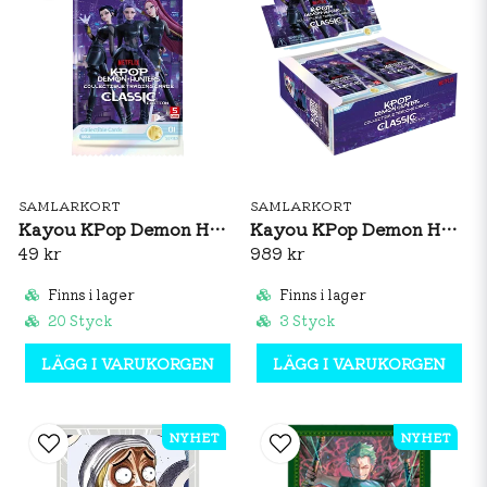
SAMLARKORT
SAMLARKORT
Kayou KPop Demon Hunter: World Tour Classic Edition Foil Booster Pack
Kayou KPop Demon Hunter: World Tour Classic Edition Foil Booster Box
49 kr
989 kr
Finns i lager
Finns i lager
20 Styck
3 Styck
LÄGG I VARUKORGEN
LÄGG I VARUKORGEN
NYHET
NYHET