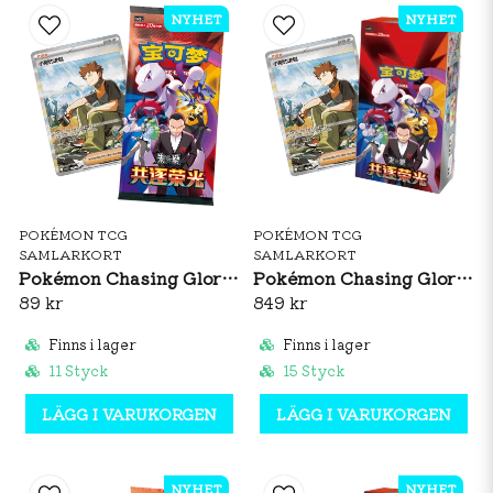
NYHET
NYHET
POKÉMON TCG
POKÉMON TCG
SAMLARKORT
SAMLARKORT
Pokémon Chasing Glory Together Jumbo Booster Pack (CH)
Pokémon Chasing Glory Together Jumbo Booster Box (CH)
89 kr
849 kr
Finns i lager
Finns i lager
11 Styck
15 Styck
LÄGG I VARUKORGEN
LÄGG I VARUKORGEN
NYHET
NYHET