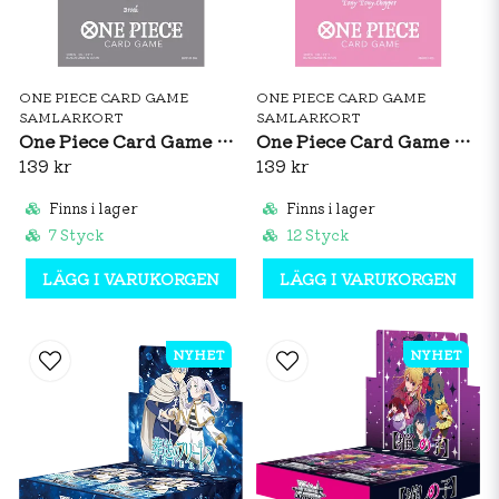
ONE PIECE CARD GAME
ONE PIECE CARD GAME
SAMLARKORT
SAMLARKORT
One Piece Card Game Official Sleeves: Premium Matte Brook
One Piece Card Game Official Sleeves: Premium Matte Tony Tony Chopper
139 kr
139 kr
Finns i lager
Finns i lager
7 Styck
12 Styck
LÄGG I VARUKORGEN
LÄGG I VARUKORGEN
NYHET
NYHET