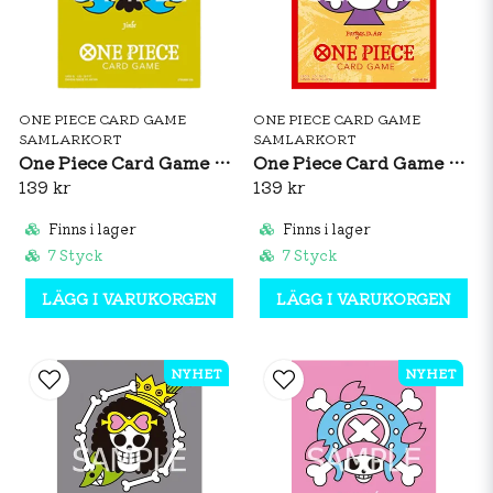
ONE PIECE CARD GAME
ONE PIECE CARD GAME
SAMLARKORT
SAMLARKORT
One Piece Card Game Official Sleeves: Premium Matte Jinbe
One Piece Card Game Official Sleeves: Premium Matte Portgas D. Ace
139 kr
139 kr
Finns i lager
Finns i lager
7 Styck
7 Styck
LÄGG I VARUKORGEN
LÄGG I VARUKORGEN
NYHET
NYHET