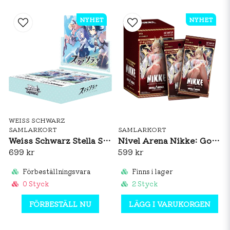
NYHET
NYHET
WEISS SCHWARZ
SAMLARKORT
SAMLARKORT
Weiss Schwarz Stella Sora Booster Box (JP)
Nivel Arena Nikke: Goddes Of Victory - The Kingdom BT02 Booster Box (JP)
699 kr
599 kr
Förbeställningsvara
Finns i lager
0 Styck
2 Styck
FÖRBESTÄLL NU
LÄGG I VARUKORGEN