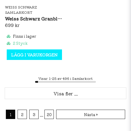
WEISS SCHWARZ
SAMLARKORT
Weiss Schwarz Granblue Fantasy Booster Box (JP)
699 kr
Finns i lager
2 Styck
LÄGG I VARUKORGEN
Visar 1-25 av 496 i Samlarkort
Visa fler ...
...
1
2
3
20
Nästa »