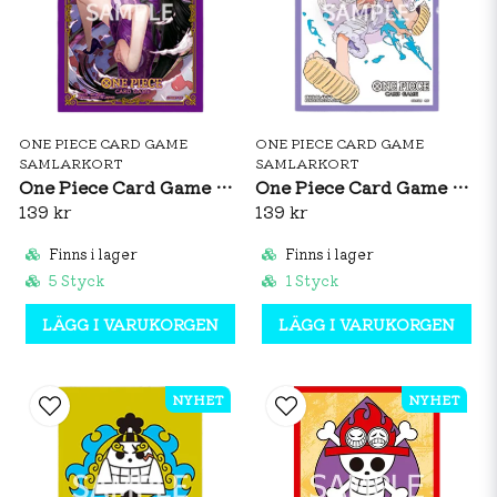
ONE PIECE CARD GAME
ONE PIECE CARD GAME
SAMLARKORT
SAMLARKORT
One Piece Card Game Official Sleeves: Boa Hancock Vol. 11
One Piece Card Game Official Sleeves: Monkey D. Luffy Vol. 12
139 kr
139 kr
Finns i lager
Finns i lager
5 Styck
1 Styck
LÄGG I VARUKORGEN
LÄGG I VARUKORGEN
NYHET
NYHET