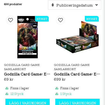
496 produkter
Publiceringsdatum
NYHET
NYHET
GODZILLA CARD GAME
GODZILLA CARD GAME
SAMLARKORT
SAMLARKORT
Godzilla Card Game: Endless Wars Booster Pack (JP)
Godzilla Card Game: Endless Wars Booster Box (JP)
69 kr
699 kr
Finns i lager
Finns i lager
12 Styck
1 Styck
LÄGG I VARUKORGEN
LÄGG I VARUKORGEN