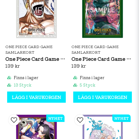
ONE PIECE CARD GAME
ONE PIECE CARD GAME
SAMLARKORT
SAMLARKORT
One Piece Card Game Official Sleeves: Enel Vol. 14
One Piece Card Game Official Sleeves: Roronoa Zoro Vol. 11
139 kr
139 kr
Finns i lager
Finns i lager
13 Styck
5 Styck
LÄGG I VARUKORGEN
LÄGG I VARUKORGEN
NYHET
NYHET