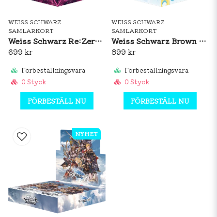
WEISS SCHWARZ
WEISS SCHWARZ
SAMLARKORT
SAMLARKORT
Weiss Schwarz Re:Zero Starting Life In Another World Vol. 4 Booster Box (JP)
Weiss Schwarz Brown Dust 2 Booster Box (JP)
699 kr
899 kr
Förbeställningsvara
Förbeställningsvara
0 Styck
0 Styck
FÖRBESTÄLL NU
FÖRBESTÄLL NU
NYHET