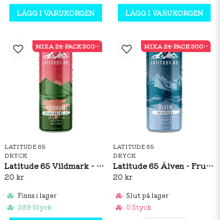
LÄGG I VARUKORGEN
LÄGG I VARUKORGEN
MIXA 24-PACK 300:-
MIXA 24-PACK 300:-
LATITUDE 65
LATITUDE 65
DRYCK
DRYCK
Latitude 65 Vildmark - Jordgubb/Melon 330ml
Latitude 65 Älven - Fruktsoda 330ml
20 kr
20 kr
Finns i lager
Slut på lager
389 Styck
0 Styck