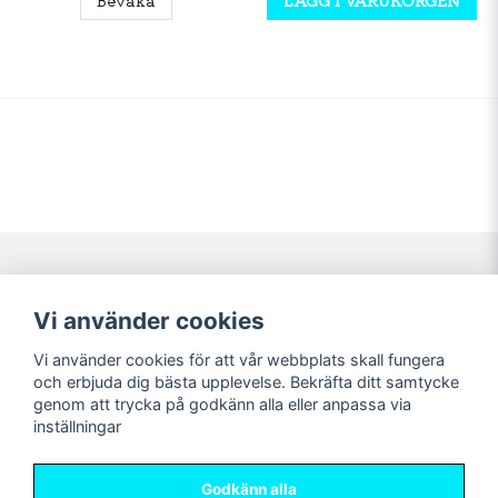
Navigering
Mitt konto
Vi använder cookies
Köpvillkor
Logga in
Vi använder cookies för att vår webbplats skall fungera
Nyheter!
Registrera dig
och erbjuda dig bästa upplevelse. Bekräfta ditt samtycke
Förbeställning
Glömt lösenord?
genom att trycka på godkänn alla eller anpassa via
inställningar
Sociala medier
Sweet Nerds
Facebook
© Copyright 2026
Godkänn alla