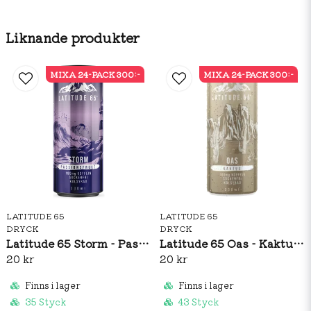
Liknande produkter
MIXA 24-PACK 300:-
MIXA 24-PACK 300:-
LATITUDE 65
LATITUDE 65
DRYCK
DRYCK
Latitude 65 Storm - Passionsfrukt 330ml
Latitude 65 Oas - Kaktus 330ml
20 kr
20 kr
Finns i lager
Finns i lager
35 Styck
43 Styck