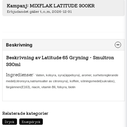
Kampanj: MIXFLAK LATITUDE 300KR
Erbjudandet gäller t.o.m. 2026-12-31
Beskrivning
Beskrivning av Latitude 65 Gryning - Smultron
330ml
Ingredienser:
Vatten, kolsyra, syra(äppelsyra), aromer, surhetsreglerande
medel(citronsyra,natriumsalter av citronsyra), koffein, sötningsmedel(sukralos),
färgämnen(E163), niacin, vitamin B6, folsyra, biotin
Relaterade kategorier
Dryck
Energidryck