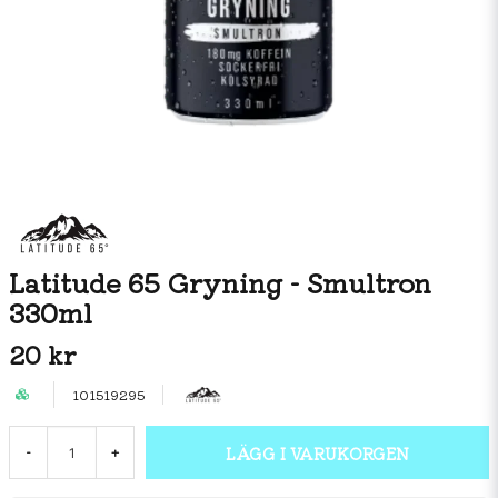
Latitude 65 Gryning - Smultron
330ml
20 kr
101519295
LÄGG I VARUKORGEN
-
+