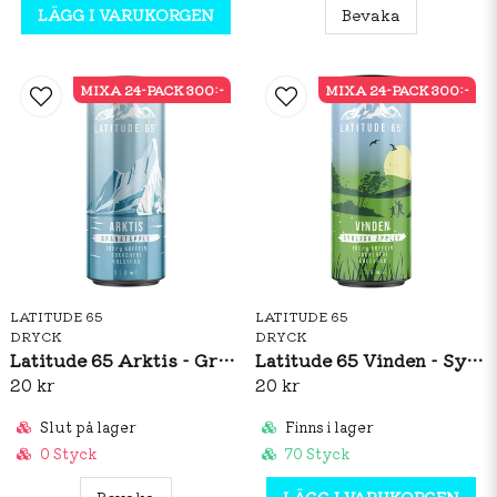
LÄGG I VARUKORGEN
Bevaka
MIXA 24-PACK 300:-
MIXA 24-PACK 300:-
LATITUDE 65
LATITUDE 65
DRYCK
DRYCK
Latitude 65 Arktis - Granatäpple 330ml
Latitude 65 Vinden - Syrliga Äpplen 330ml
20 kr
20 kr
Slut på lager
Finns i lager
0 Styck
70 Styck
Bevaka
LÄGG I VARUKORGEN