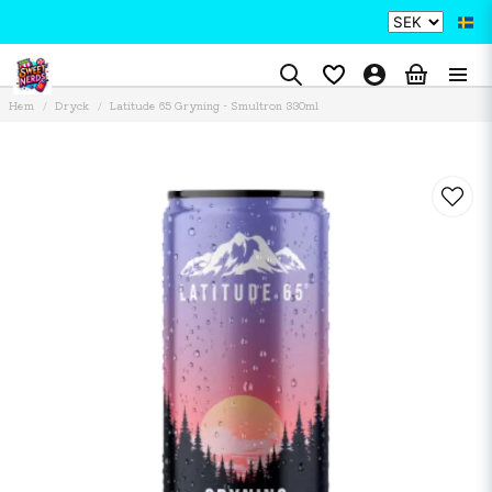
Hem
Dryck
Latitude 65 Gryning - Smultron 330ml