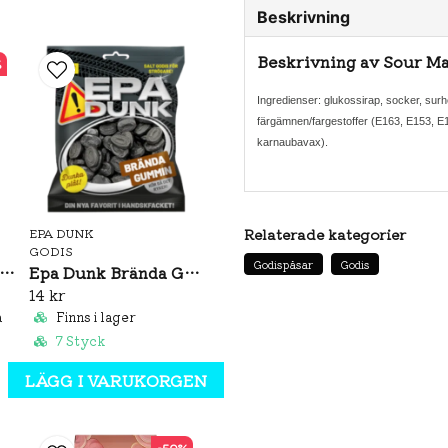
Beskrivning
Beskrivning av Sour M
%
Ingredienser: glukossirap, socker, sur
färgämnen/fargestoffer (E163, E153, E
karnaubavax).
Relaterade kategorier
EPA DUNK
GODIS
Godispåsar
Godis
gel Hair Chocolate Original Taste 100g
Epa Dunk Brända Gummin 80g
14 kr
a
Finns i lager
7 Styck
LÄGG I VARUKORGEN
-50%