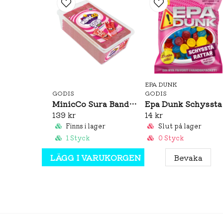
EPA DUNK
GODIS
GODIS
MinicCo Sura Band Jordgubb 1,5kg
Epa
139 kr
14 kr
Finns i lager
Slut på lager
1 Styck
0 Styck
LÄGG I VARUKORGEN
Bevaka