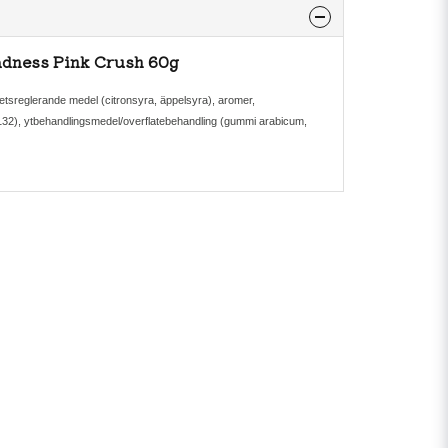
adness Pink Crush 60g
hetsreglerande medel (citronsyra, äppelsyra), aromer,
132), ytbehandlingsmedel/overflatebehandling (gummi arabicum,