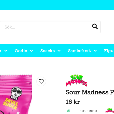
k
Godis
Snacks
Samlarkort
Figu
Sour Madness P
16 kr
101518610