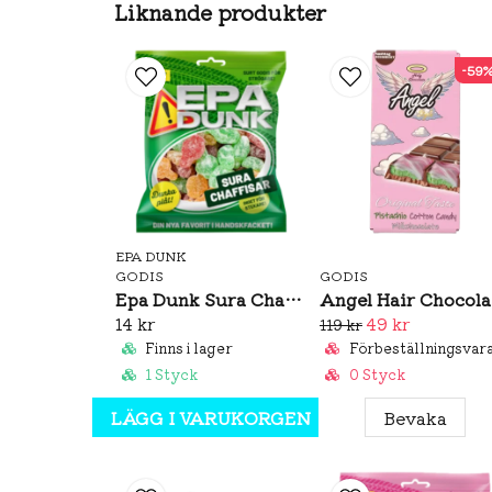
Liknande produkter
-59
EPA DUNK
GODIS
GODIS
Epa Dunk Sura Chaffisar 80g
An
14 kr
49 kr
119 kr
Finns i lager
Förbeställningsvar
1 Styck
0 Styck
LÄGG I VARUKORGEN
Bevaka