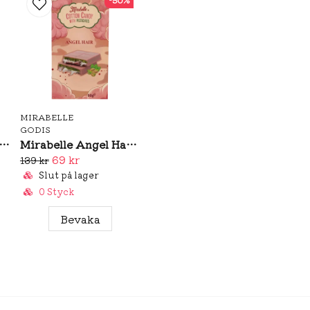
MIRABELLE
GODIS
 Dunk Schyssta Rattar 80g
Mirabelle Angel Hair Pink 80g
69 kr
139 kr
Slut på lager
0 Styck
Bevaka