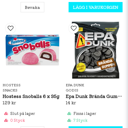
Bevaka
LÄGG I VARUKORGEN
HOSTESS
EPA DUNK
SNACKS
GODIS
Hostess Snoballs 6 x 35g
Epa Dunk Brända Gummin 80g
129 kr
14 kr
Slut på lager
Finns i lager
0 Styck
7 Styck