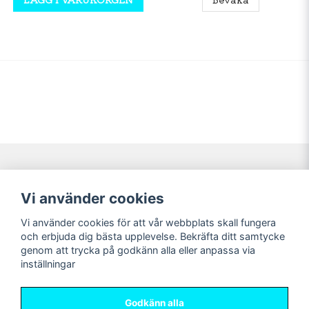
Navigering
Mitt konto
Vi använder cookies
Köpvillkor
Logga in
Vi använder cookies för att vår webbplats skall fungera
Nyheter!
Registrera dig
och erbjuda dig bästa upplevelse. Bekräfta ditt samtycke
Förbeställning
Glömt lösenord?
genom att trycka på godkänn alla eller anpassa via
inställningar
Sociala medier
Sweet Nerds
Facebook
© Copyright 2026
Godkänn alla