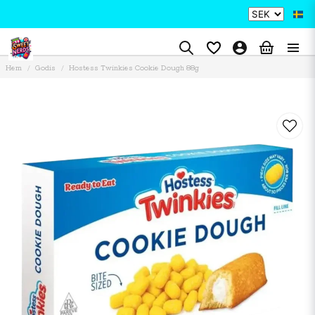
Hem
Godis
Hostess Twinkies Cookie Dough 88g