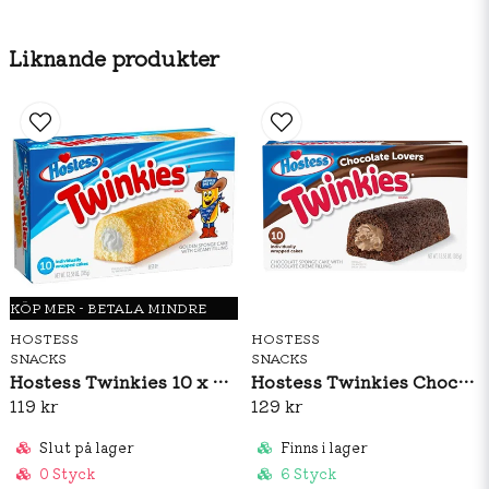
Ingredienser: VÄRMEBEHANDLAT VETEMJÖL, socker,
palmkärnolja, tapiokasirap, vegetabiliskt glycerin, naturligt vita
Liknande produkter
strössel (socker, majsstärkelse, vegetabilisk olja (palm,
palmkärna), SOJALECITIN, naturliga aromer, salt,
xantangummi, E160a, mörkbrunt socker, blandade tokoferoler,
bikarbonat). Produkten är förpackad i en anläggning som även
hanterar produkter som
innehåller JORDNÖTTER, TRÄDNÖTTER, MJÖLK, ÄGG, VETE och
i produkternas innehåll kan ske. Kontrollera därför alltid
produktinformationen på originalförpackningen.
KÖP MER - BETALA MINDRE
HOSTESS
HOSTESS
SNACKS
SNACKS
Hostess Twinkies 10 x 38g
Hostess Twinkies Chocolate 10 x 38g
119 kr
129 kr
Slut på lager
Finns i lager
0 Styck
6 Styck