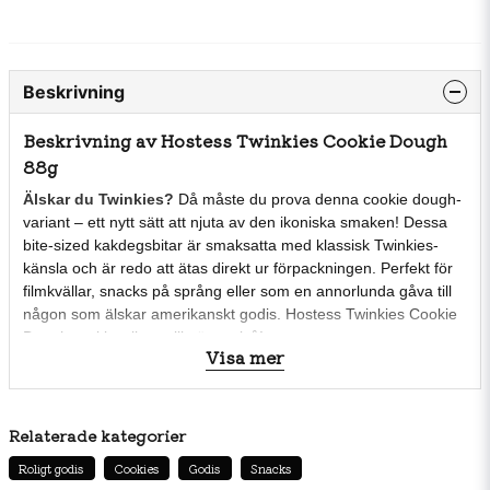
Beskrivning
Beskrivning av Hostess Twinkies Cookie Dough
88g
Älskar du Twinkies?
Då måste du prova denna cookie dough-
variant – ett nytt sätt att njuta av den ikoniska smaken! Dessa
bite-sized kakdegsbitar är smaksatta med klassisk Twinkies-
känsla och är redo att ätas direkt ur förpackningen. Perfekt för
filmkvällar, snacks på språng eller som en annorlunda gåva till
någon som älskar amerikanskt godis. Hostess Twinkies Cookie
Dough tar klassikern till nästa nivå!
Visa mer
🍪 Ready to eat
– Ingen bakning behövs
🇺🇸 Äkta amerikansk produkt
från Hostess
🎉 Ca 50 st
små kakdegsbitar per förpackning
Relaterade kategorier
💛 Twinkie-smak
i kakdegsformat – unikt och
Roligt godis
Cookies
Godis
Snacks
beroendeframkallande!