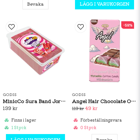
Bevaka
LÄGG I VARUKORGEN
-59%
GODIS
GODIS
MinicCo Sura Band Jordgubb 1,5kg
Angel Hair Chocolate Original Taste 100g
139 kr
49 kr
119 kr
Finns i lager
Förbeställningsvara
1 Styck
0 Styck
LÄGG I VARUKORGEN
Bevaka