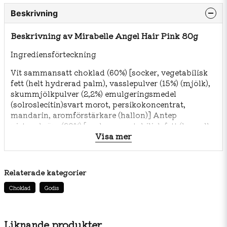
Beskrivning
Beskrivning av Mirabelle Angel Hair Pink 80g
Ingrediensförteckning
Vit sammansatt choklad (60%) [socker, vegetabilisk
fett (helt hydrerad palm), vasslepulver (15%) (mjölk),
skummjölkpulver (2,2%) emulgeringsmedel
(solroslecitin)svart morot, persikokoncentrat,
mandarin, aromförstärkare (hallon)] Antep
pistagekräm (20%) [socker, vegetabilisk fett (bomull,
Visa mer
solrosolja, helt hydrerad palm), antep pistagepasta
(30%), helmjölkspulver,
skummjölkpulver, färgämnen (Kopparkomplex av
klorofyller och klorofylliner E141, gurkmeja),
Relaterade kategorier
emulgeringsmedel(solroslecitin)], Pismaniye (20%)
Choklad
Godis
(Turkisk sockervadd)
[socker, vetemjöl (gluten), vegetabilisk fett (helt
hydrerad palm), smakämne (vanillin),
surhetsreglerandemedel (citronsyra)].
Liknande produkter