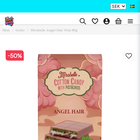
Hem
Godis
Mirabelle Angel Hair Pink 80g
-
50
%