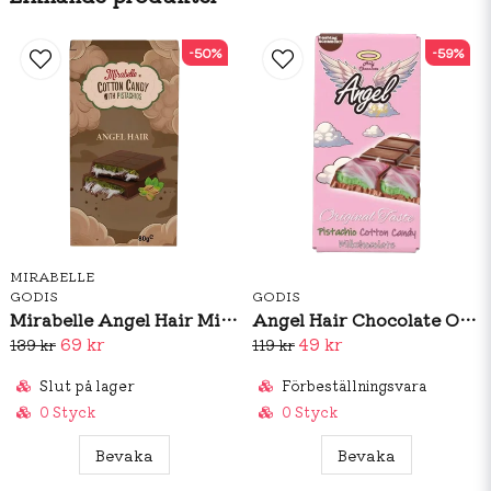
Näringsinformationper 100 gEnergi2284 kJ / 547
kcal Fett31 gvarav mättat fett25 gKolhydrat64 gvarav
-50%
-59%
sockerarter43 gProtein2.9 gSalt0,06 g
MIRABELLE
GODIS
GODIS
Mirabelle Angel Hair Milkchocolate 80g
Angel Hair Chocolate Original Taste 100g
69 kr
49 kr
139 kr
119 kr
Slut på lager
Förbeställningsvara
0 Styck
0 Styck
Bevaka
Bevaka