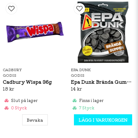
CADBURY
EPA DUNK
GODIS
GODIS
Cadbury Wispa 36g
Epa Dunk Brända Gummin 80g
18 kr
14 kr
Slut på lager
Finns i lager
0 Styck
7 Styck
Bevaka
LÄGG I VARUKORGEN