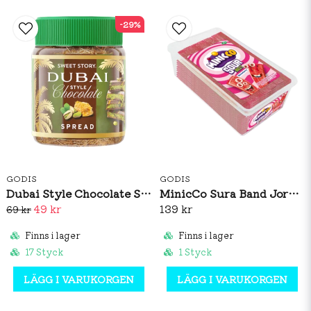
-29%
GODIS
GODIS
Dubai Style Chocolate Spread 150g
MinicCo Sura Band Jordgubb 1,5kg
49 kr
139 kr
69 kr
Finns i lager
Finns i lager
17 Styck
1 Styck
LÄGG I VARUKORGEN
LÄGG I VARUKORGEN