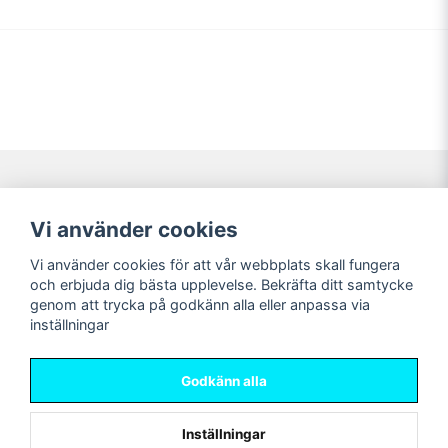
Navigering
Mitt konto
Vi använder cookies
Köpvillkor
Logga in
Vi använder cookies för att vår webbplats skall fungera
Nyheter!
Registrera dig
och erbjuda dig bästa upplevelse. Bekräfta ditt samtycke
Förbeställning
Glömt lösenord?
genom att trycka på godkänn alla eller anpassa via
inställningar
Sociala medier
Sweet Nerds
Facebook
© Copyright 2026
Godkänn alla
Instagram
Inställningar