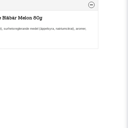
e Blåbär Melon 80g
öt), surhetsreglerande medel (äppelsyra, natriumcitrat), aromer,