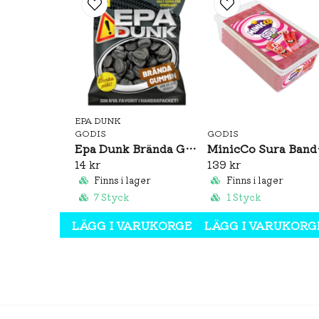
EPA DUNK
GODIS
GODIS
Epa Dunk Brända Gummin 80g
MinicC
14 kr
139 kr
Finns i lager
Finns i lager
7 Styck
1 Styck
LÄGG I VARUKORGEN
LÄGG I VARUKORG