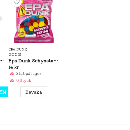
EPA DUNK
GODIS
o Sura Band Jordgubb 1,5kg
Epa Dunk Schyssta Rattar 80g
14 kr
Slut på lager
0 Styck
EN
Bevaka