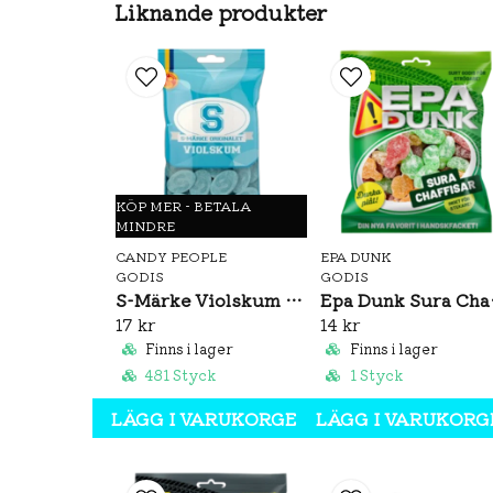
Liknande produkter
KÖP MER - BETALA
MINDRE
CANDY PEOPLE
EPA DUNK
GODIS
GODIS
S-Märke Violskum 70g
Epa D
17 kr
14 kr
Finns i lager
Finns i lager
481 Styck
1 Styck
LÄGG I VARUKORGEN
LÄGG I VARUKORG