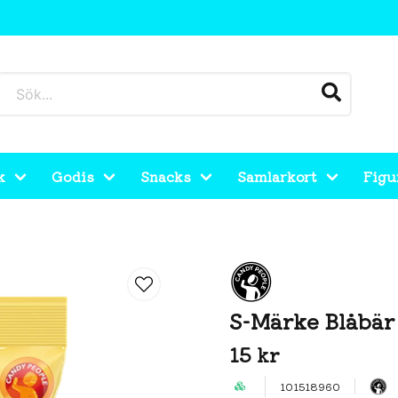
k
Godis
Snacks
Samlarkort
Figu
S-Märke Blåbär
15 kr
101518960