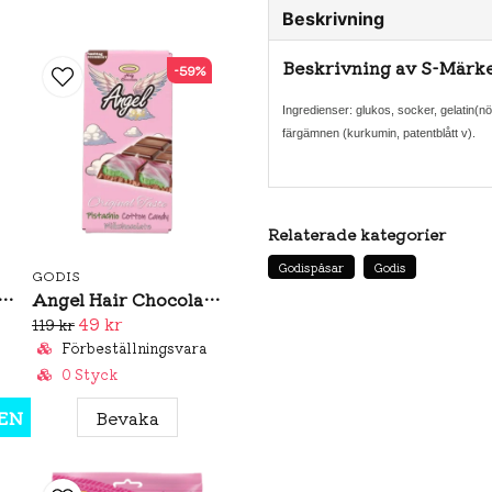
Beskrivning
Beskrivning av S-Märk
-59%
Ingredienser: glukos, socker, gelatin(n
färgämnen (kurkumin, patentblått v).
Relaterade kategorier
Godispåsar
Godis
GODIS
unk Sura Chaffisar 80g
Angel Hair Chocolate Original Taste 100g
49 kr
119 kr
Förbeställningsvara
0 Styck
EN
Bevaka