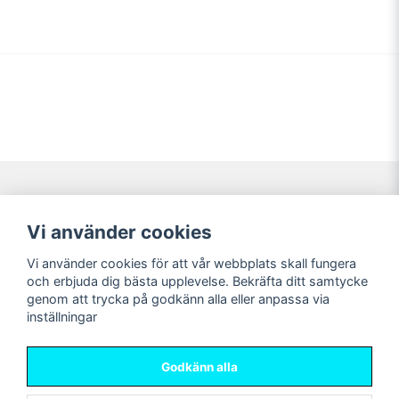
Navigering
Mitt konto
Vi använder cookies
Köpvillkor
Logga in
Vi använder cookies för att vår webbplats skall fungera
Nyheter!
Registrera dig
och erbjuda dig bästa upplevelse. Bekräfta ditt samtycke
Förbeställning
Glömt lösenord?
genom att trycka på godkänn alla eller anpassa via
inställningar
Sociala medier
Sweet Nerds
Facebook
© Copyright 2026
Godkänn alla
Instagram