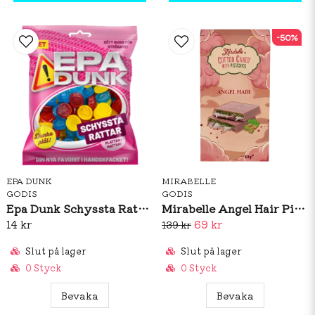
-50%
EPA DUNK
MIRABELLE
GODIS
GODIS
Epa Dunk Schyssta Rattar 80g
Mirabelle Angel Hair Pink 80g
14 kr
69 kr
139 kr
Slut på lager
Slut på lager
0 Styck
0 Styck
Bevaka
Bevaka