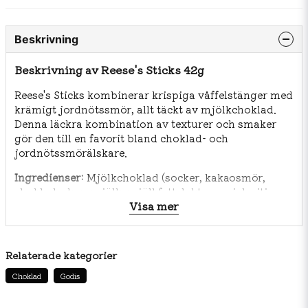
Beskrivning
Beskrivning av Reese's Sticks 42g
Reese's Sticks kombinerar krispiga våffelstänger med
krämigt jordnötssmör, allt täckt av mjölkchoklad.
Denna läckra kombination av texturer och smaker
gör den till en favorit bland choklad- och
jordnötssmörälskare.
Ingredienser:
Mjölkchoklad (socker, kakaosmör,
choklad, skummjölk, mjölkfett, laktos, sojalecitin,
Visa mer
PGPR), jordnötssmör (jordnötter, dextros, salt,
hydrerad vegetabilisk olja), vetemjöl, socker,
vegetabilisk olja, majsstärkelse, salt,
emulgeringsmedel (sojalecitin), jäsmedel
Relaterade kategorier
(natriumbikarbonat).
Choklad
Godis
Observera att ingredienslistor kan variera beroende
på produktionsland och tillverkare. Det är alltid bäst