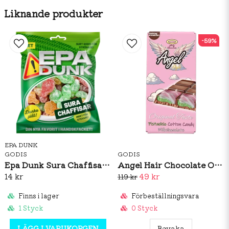
att kontrollera den aktuella förpackningen för den
Liknande produkter
mest exakta och uppdaterade informationen.
-59%
EPA DUNK
GODIS
GODIS
Epa Dunk Sura Chaffisar 80g
Angel Hair Chocolate Original Taste 100g
14 kr
49 kr
119 kr
Finns i lager
Förbeställningsvara
1 Styck
0 Styck
LÄGG I VARUKORGEN
Bevaka