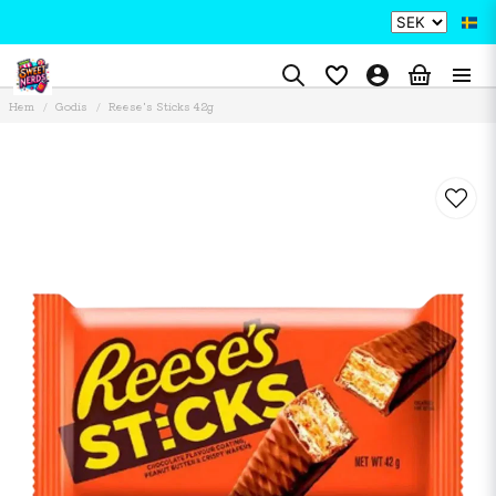
Hem
Godis
Reese's Sticks 42g