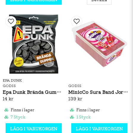
EPA DUNK
GODIS
GODIS
Epa Dunk Brända Gummin 80g
MinicCo Sura Band Jordgubb 1,5kg
14 kr
139 kr
Finns i lager
Finns i lager
7 Styck
1 Styck
LÄGG I VARUKORGEN
LÄGG I VARUKORGEN