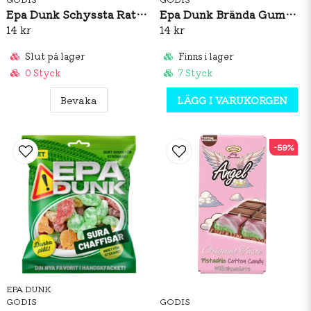
Epa Dunk Schyssta Rattar 80g
Epa Dunk Brända Gummin 80g
14 kr
14 kr
Slut på lager
Finns i lager
0 Styck
7 Styck
Bevaka
LÄGG I VARUKORGEN
-59%
EPA DUNK
GODIS
GODIS