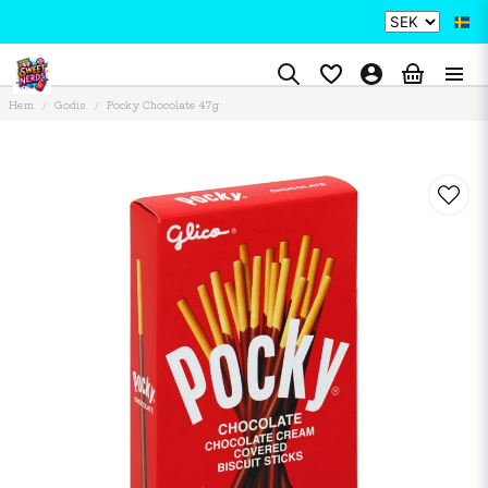
Hem
Godis
Pocky Chocolate 47g