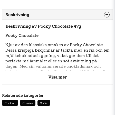
Beskrivning
Beskrivning av Pocky Chocolate 47g
Pocky Chocolate
Njut av den klassiska smaken av Pocky Chocolate!
Dessa krispiga kexpinnar är täckta med en rik och len
mjölkchokladbeläggning, vilket gör dem till det
perfekta mellanmålet eller en söt avslutning på
dagen. Med sin välbalanserade chokladsmak och
krispiga textur är Pocky Chocolate en tidlös favorit
Visa mer
som aldrig går ur tiden.
Innehållsförteckning:
Relaterade kategorier
Vetemjöl
Socker
Choklad
Cookies
Godis
Vegetabilisk olja (palmolja, sheaolja)