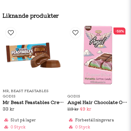
Liknande produkter
-59%
MR. BEAST FEASTABLES
GODIS
GODIS
Mr Beast Feastables Creamy Chocolate Hazelnut 40g
Angel Hair Chocolate Original Taste 100g
33 kr
49 kr
119 kr
Slut på lager
Förbeställningsvara
0 Styck
0 Styck