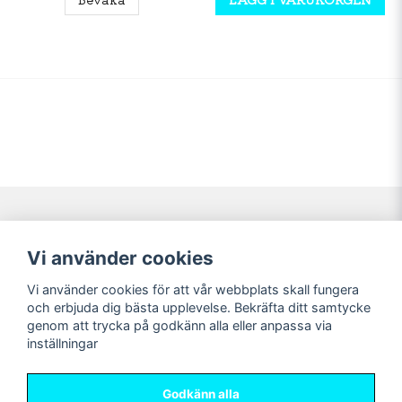
Navigering
Mitt konto
Vi använder cookies
Köpvillkor
Logga in
Vi använder cookies för att vår webbplats skall fungera
Nyheter!
Registrera dig
och erbjuda dig bästa upplevelse. Bekräfta ditt samtycke
Förbeställning
Glömt lösenord?
genom att trycka på godkänn alla eller anpassa via
inställningar
Sociala medier
Sweet Nerds
Facebook
© Copyright 2026
Godkänn alla