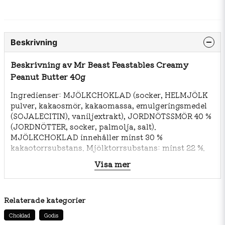
Beskrivning
Beskrivning av Mr Beast Feastables Creamy
Peanut Butter 40g
Ingredienser: MJÖLKCHOKLAD (socker, HELMJÖLK
pulver, kakaosmör, kakaomassa, emulgeringsmedel
(SOJALECITIN), vaniljextrakt), JORDNÖTSSMÖR 40 %
(JORDNÖTTER, socker, palmolja, salt).
MJÖLKCHOKLAD innehåller minst 30 %
kakaotorrsubstans. Mjölktorrsubstans: minst 22 %.
Kan finnas spår av hasselnötter och andra
Visa mer
trädnötter, ägg, vete, gluten och sesam. Förvaras
svalt och torrt Näringsvärde: Per 100ml. Energi: 2368
kJ/569 kcal / Fett: 38 g / Varav mättat fett: 16 g /
Relaterade kategorier
Kolhydrater: 42 g / Varav sockerarter: 38 g / Fiber:
3,8 g / Protein: 12 g / Salt: 1,1 g.
Choklad
Godis