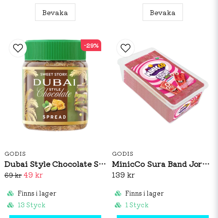
Bevaka
Bevaka
-29%
GODIS
GODIS
Dubai Style Chocolate Spread 150g
MinicCo Sura Band Jordgubb 1,5kg
49 kr
139 kr
69 kr
Finns i lager
Finns i lager
13 Styck
1 Styck