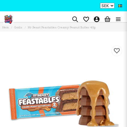
Hem
Godis
Mr Beast Feastables Creamy Peanut Butter 40g