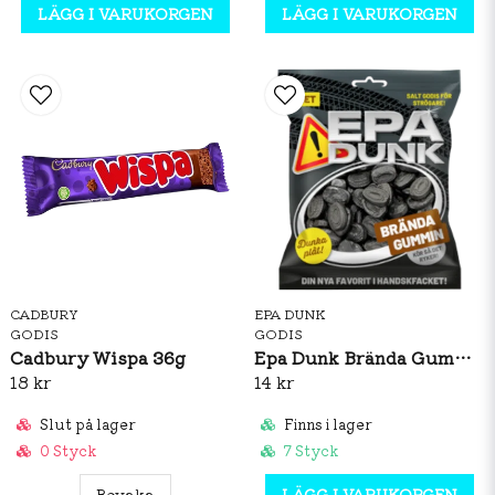
LÄGG I VARUKORGEN
LÄGG I VARUKORGEN
CADBURY
EPA DUNK
GODIS
GODIS
Cadbury Wispa 36g
Epa Dunk Brända Gummin 80g
18 kr
14 kr
Slut på lager
Finns i lager
0 Styck
7 Styck
Bevaka
LÄGG I VARUKORGEN