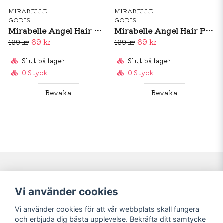
MIRABELLE
MIRABELLE
GODIS
GODIS
Mirabelle Angel Hair Milkchocolate 80g
Mirabelle Angel Hair Pink 80g
69 kr
69 kr
139 kr
139 kr
Slut på lager
Slut på lager
0 Styck
0 Styck
Bevaka
Bevaka
Navigering
Mitt konto
Vi använder cookies
Köpvillkor
Logga in
Vi använder cookies för att vår webbplats skall fungera
Nyheter!
Registrera dig
och erbjuda dig bästa upplevelse. Bekräfta ditt samtycke