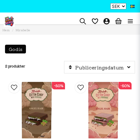
Hem
Mirabelle
Godis
2 produkter
Publiceringsdatum
-50%
-50%