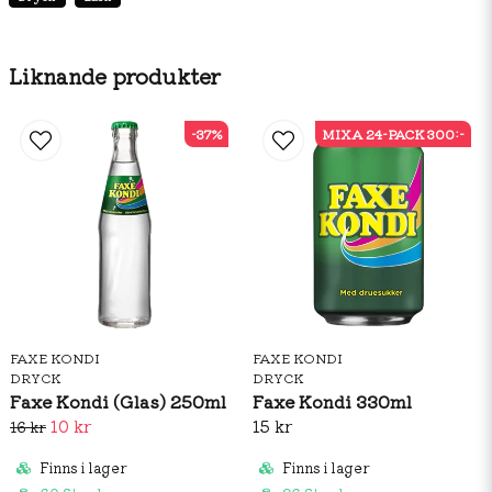
Vatten, koldioxid, syra (E330), surhetsreglerande
medel (E331), citronjuice från koncentrat (0,5 %),
morotskoncentrat, sötningsmedel (E950, E952, E955),
Liknande produkter
stabiliseringsmedel (E414, E445), naturlig arom,
konserveringsmedel (E202, E211), färgämne (E160a).
-37%
MIXA 24-PACK 300:-
FAXE KONDI
FAXE KONDI
DRYCK
DRYCK
Faxe Kondi (Glas) 250ml
Faxe Kondi 330ml
10 kr
15 kr
16 kr
Finns i lager
Finns i lager