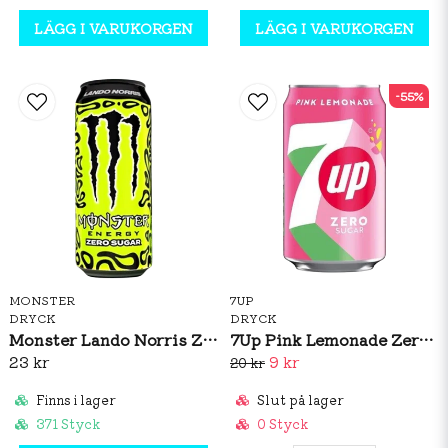
LÄGG I VARUKORGEN
LÄGG I VARUKORGEN
-55%
MONSTER
7UP
DRYCK
DRYCK
Monster Lando Norris Zero Sugar 500ml
7Up Pink Lemonade Zero 330ml (BF: 02/2026)
23 kr
9 kr
20 kr
Finns i lager
Slut på lager
371 Styck
0 Styck