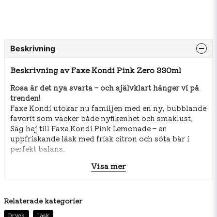
Beskrivning
Beskrivning av Faxe Kondi Pink Zero 330ml
Rosa är det nya svarta – och självklart hänger vi på
trenden!
Faxe Kondi utökar nu familjen med en ny, bubblande
favorit som väcker både nyfikenhet och smaklust.
Säg hej till Faxe Kondi Pink Lemonade – en
uppfriskande läsk med frisk citron och söta bär i
perfekt balans.
Den här nyheten är ett måste för alla som vill prova
Visa mer
något nytt, fräscht och spännande från Danmarks
mest älskade läskedryck.
Relaterade kategorier
Ingrediensförteckning:
Dryck
Läsk