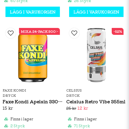
60 Styck
26 Styck
LÄGG I VARUKORGEN
LÄGG I VARUKORGEN
MIXA 24-PACK 300:-
-52%
FAXE KONDI
CELSIUS
DRYCK
DRYCK
Faxe Kondi Apelsin 330ml
Celsius Retro Vibe 355ml
15 kr
12 kr
25 kr
Finns i lager
Finns i lager
2 Styck
71 Styck