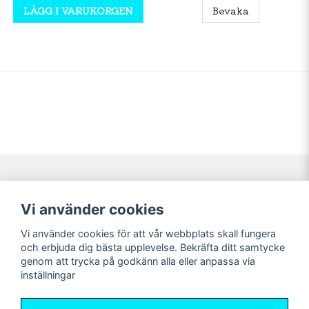
LÄGG I VARUKORGEN
Bevaka
Navigering
Mitt konto
Vi använder cookies
Köpvillkor
Logga in
Vi använder cookies för att vår webbplats skall fungera
Nyheter!
Registrera dig
och erbjuda dig bästa upplevelse. Bekräfta ditt samtycke
Förbeställning
Glömt lösenord?
genom att trycka på godkänn alla eller anpassa via
inställningar
Sociala medier
Sweet Nerds
Facebook
© Copyright 2026