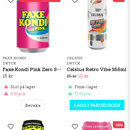
FAXE KONDI
CELSIUS
DRYCK
DRYCK
Faxe Kondi Pink Zero 330ml
Celsius Retro Vibe 355ml
15 kr
12 kr
25 kr
Slut på lager
Finns i lager
0 Styck
71 Styck
Bevaka
LÄGG I VARUKORGEN
-55%