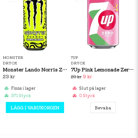
MONSTER
7UP
DRYCK
DRYCK
Monster Lando Norris Zero Sugar 500ml
7Up Pink Lemonade Zero 330ml (BF: 02/2026)
23 kr
9 kr
20 kr
Finns i lager
Slut på lager
371 Styck
0 Styck
LÄGG I VARUKORGEN
Bevaka