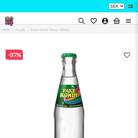
Hem
Dryck
Faxe Kondi (Glas) 250ml
-
37
%