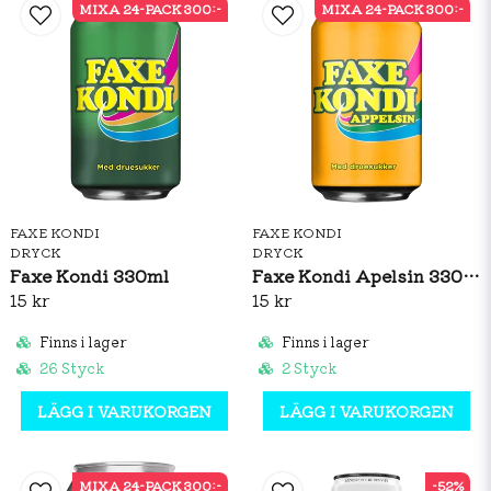
MIXA 24-PACK 300:-
MIXA 24-PACK 300:-
FAXE KONDI
FAXE KONDI
DRYCK
DRYCK
Faxe Kondi 330ml
Faxe Kondi Apelsin 330ml
15 kr
15 kr
Finns i lager
Finns i lager
26 Styck
2 Styck
LÄGG I VARUKORGEN
LÄGG I VARUKORGEN
MIXA 24-PACK 300:-
-52%