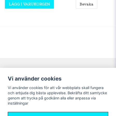
LÄGG I VARUKORGEN
Bevaka
Navigering
Mitt konto
Vi använder cookies
Köpvillkor
Logga in
Vi använder cookies för att vår webbplats skall fungera
Nyheter!
Registrera dig
och erbjuda dig bästa upplevelse. Bekräfta ditt samtycke
Förbeställning
Glömt lösenord?
genom att trycka på godkänn alla eller anpassa via
inställningar
Sociala medier
Sweet Nerds
Facebook
© Copyright 2026