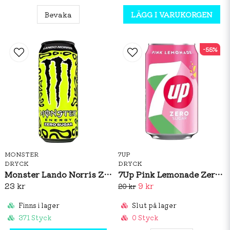
Bevaka
LÄGG I VARUKORGEN
-55%
MONSTER
7UP
DRYCK
DRYCK
Monster Lando Norris Zero Sugar 500ml
7Up Pink Lemonade Zero 330ml (BF: 02/2026)
23 kr
9 kr
20 kr
Finns i lager
Slut på lager
371 Styck
0 Styck