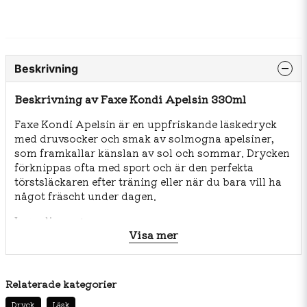
Beskrivning
Beskrivning av Faxe Kondi Apelsin 330ml
Faxe Kondi Apelsin är en uppfriskande läskedryck
med druvsocker och smak av solmogna apelsiner,
som framkallar känslan av sol och sommar. Drycken
förknippas ofta med sport och är den perfekta
törstsläckaren efter träning eller när du bara vill ha
något fräscht under dagen.
Ingredienser:
Visa mer
Kolsyrat vatten, socker, druvsocker (2 %), apelsinjuice
från koncentrat (5 %), syra (citronsyra), naturlig
arom, surhetsreglerande medel (natriumcitrat),
antioxidationsmedel (askorbinsyra), stabilisatorer
Relaterade kategorier
(E445, guargummi, xantangummi), färgämne
Dryck
Läsk
(betakaroten), konserveringsmedel (kaliumsorbat,