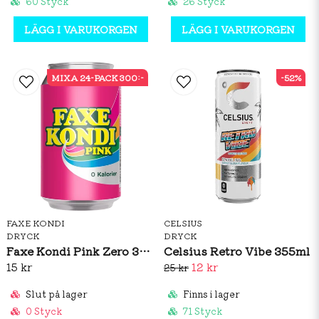
60 Styck
26 Styck
LÄGG I VARUKORGEN
LÄGG I VARUKORGEN
MIXA 24-PACK 300:-
-52%
FAXE KONDI
CELSIUS
DRYCK
DRYCK
Faxe Kondi Pink Zero 330ml
Celsius Retro Vibe 355ml
15 kr
12 kr
25 kr
Slut på lager
Finns i lager
0 Styck
71 Styck