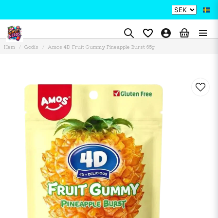
Hem
Godis
Amos 4D Fruit Gummy Pineapple Burst 65g