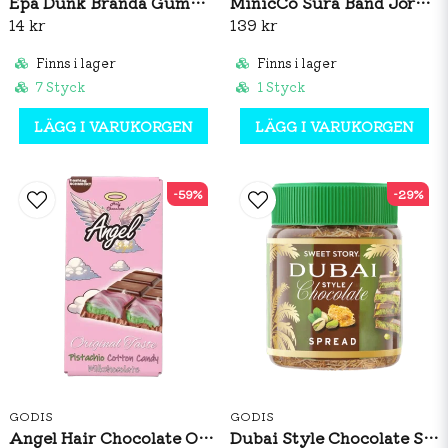
Epa Dunk Brända Gummin 80g
MinicCo Sura Band Jordgubb 1,5kg
14 kr
139 kr
Finns i lager
Finns i lager
7 Styck
1 Styck
LÄGG I VARUKORGEN
LÄGG I VARUKORGEN
-59%
-29%
GODIS
GODIS
Angel Hair Chocolate Original Taste 100g
Dubai Style Chocolate Spread 150g