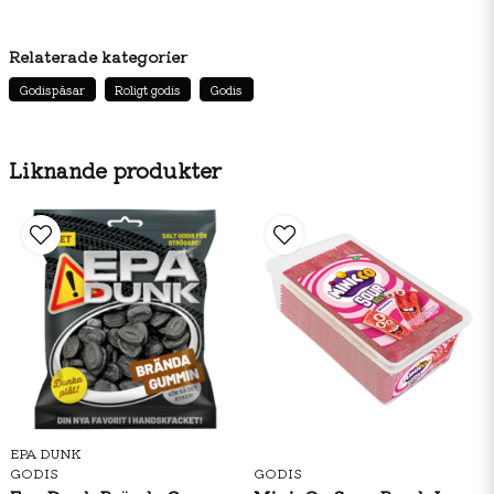
Relaterade kategorier
Godispåsar
Roligt godis
Godis
Liknande produkter
EPA DUNK
GODIS
GODIS