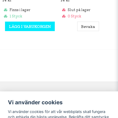
Finns i lager
Slut på lager
1 Styck
0 Styck
LÄGG I VARUKORGEN
Bevaka
Navigering
Mitt konto
Vi använder cookies
Köpvillkor
Logga in
Vi använder cookies för att vår webbplats skall fungera
Nyheter!
Registrera dig
och erbjuda dig bästa upplevelse. Bekräfta ditt samtycke