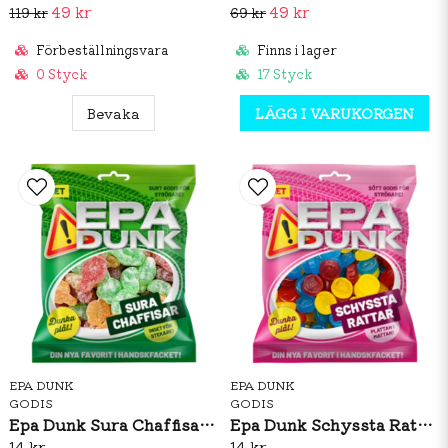
49 kr
49 kr
119 kr
69 kr
Förbeställningsvara
Finns i lager
0 Styck
17 Styck
Bevaka
LÄGG I VARUKORGEN
EPA DUNK
EPA DUNK
GODIS
GODIS
Epa Dunk Sura Chaffisar 80g
Epa Dunk Schyssta Rattar 80g
14 kr
14 kr