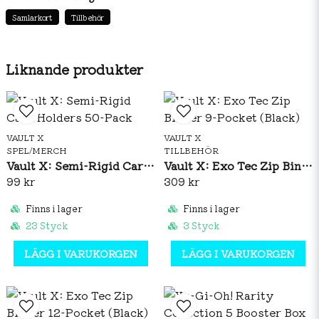
to provide fast "pack to sleeve" protection for your
Samlarkort
Tillbehör
trading cards. Pair with Vault X rigid and semi-rigid
card holders for perfect grading and archiving
protection.
Liknande produkter
PERFECT DESIGN
- Vault X soft card sleeves are
designed to fit a variety of standard sized cards.
Compatible with Magic: The Gathering, Pokémon,
Flesh & Blood, Force Of Will, Cardfight Vanguard,
VAULT X
VAULT X
SPEL/MERCH
TILLBEHÖR
WoW, along with many more.
Vault X: Semi-Rigid Card Holders 50-Pack
Vault X: Exo Tec Zip Binder 9-Pocket (Black)
SIZE
- 66mm x 92mm.
99 kr
309 kr
Finns i lager
Finns i lager
23 Styck
3 Styck
LÄGG I VARUKORGEN
LÄGG I VARUKORGEN