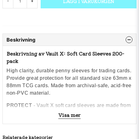
LÄGG I VARUKORGEN
-
+
Beskrivning
Beskrivning av Vault X: Soft Card Sleeves 200-
pack
High clarity, durable penny sleeves for trading cards.
Provide great protection for all standard size 63mm x
88mm TCG cards. Made from archival-safe, acid-free
non-PVC material.
PROTECT
- Vault X soft card sleeves are made from
40 micron thick polypropylene, the perfect option for
Visa mer
grading submissions or bulk storage.
EASY-FIT
- These TCG sleeves have been designed
Relaterade kategorier