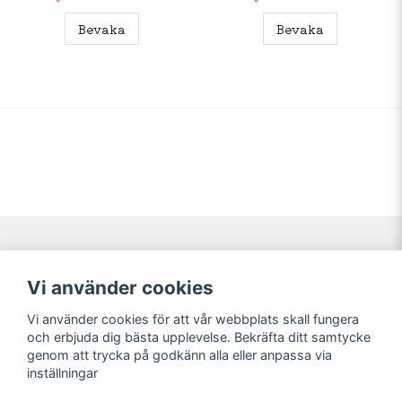
Bevaka
Bevaka
Navigering
Mitt konto
Vi använder cookies
Köpvillkor
Logga in
Vi använder cookies för att vår webbplats skall fungera
Nyheter!
Registrera dig
och erbjuda dig bästa upplevelse. Bekräfta ditt samtycke
Förbeställning
Glömt lösenord?
genom att trycka på godkänn alla eller anpassa via
inställningar
Sociala medier
Sweet Nerds