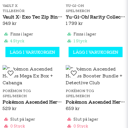
VAULT X
YU-GI-OH
TILLBEHÖR
SPEL/MERCH
Vault X: Exo Tec Zip Binder 12-Pocket (Black)
Yu-Gi-Oh! Rarity Collection 5 Booster Box
349 kr
1 799 kr
Finns i lager
Finns i lager
4 Styck
1 Styck
LÄGG I VARUKORGEN
LÄGG I VARUKORGEN
POKÉMON TCG
POKÉMON TCG
SPEL/MERCH
SPEL/MERCH
Pokémon Ascended Heroes Mega Ex Box + Cabanga
Pokémon Ascended Heroes Booster Bundle + Detective Club
529 kr
659 kr
Slut på lager
Slut på lager
0 Styck
0 Styck