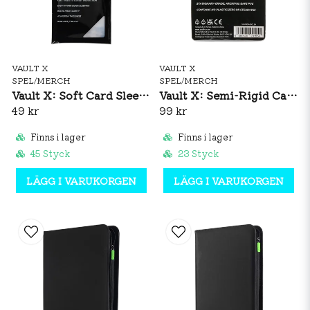
VAULT X
VAULT X
SPEL/MERCH
SPEL/MERCH
Vault X: Soft Card Sleeves 200-pack
Vault X: Semi-Rigid Card Holders 50-Pack
49 kr
99 kr
Finns i lager
Finns i lager
45 Styck
23 Styck
LÄGG I VARUKORGEN
LÄGG I VARUKORGEN