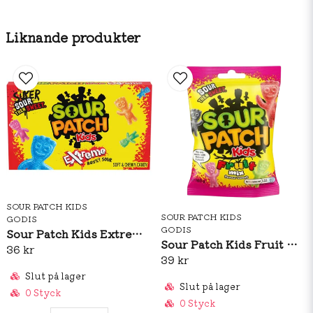
Energi:1534kJ/367kcal/Fett: 0g
Liknande produkter
Varav mättat fett: 0g / Kolhydrater: 90g
Varav sockerarter: 76,7g/Protein: 0g/Salt: 0,21g
SOUR PATCH KIDS
SOUR PATCH KIDS
GODIS
GODIS
Sour Patch Kids Extreme Theatre Box 99g
Sour Patch Kids Fruit Mix 130g
36 kr
39 kr
Slut på lager
Slut på lager
0 Styck
0 Styck