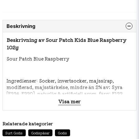
Beskrivning
Beskrivning av Sour Patch Kids Blue Raspberry
102g
Sour Patch Blue Raspberry
Ingredienser: Socker, invertsocker, majssirap,
modifierad, majsstärkelse, mindre än 2% av; Syra
[E334, E330], naturlig & artificiell arom, färg; E133.
Innehåller en genmodifierad ingrediens.
Visa mer
Näringsinformation: Per 100g.
Relaterade kategorier
Surt Godis
Godispåsar
Godis