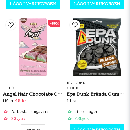
LÄGG I VARUKORGEN
LÄGG I VARUKORGEN
-59%
EPA DUNK
GODIS
GODIS
Angel Hair Chocolate Original Taste 100g
Epa Dunk Brända Gummin 80g
49 kr
14 kr
119 kr
Förbeställningsvara
Finns i lager
0 Styck
7 Styck
Bevaka
LÄGG I VARUKORGEN