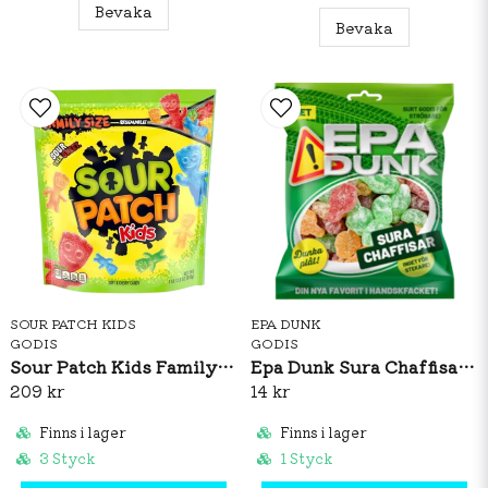
Bevaka
Bevaka
SOUR PATCH KIDS
EPA DUNK
GODIS
GODIS
Sour Patch Kids Family Size 816g
Epa Dunk Sura Chaffisar 80g
209 kr
14 kr
Finns i lager
Finns i lager
3 Styck
1 Styck