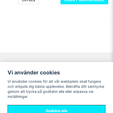
Navigering
Mitt konto
Vi använder cookies
Köpvillkor
Logga in
Vi använder cookies för att vår webbplats skall fungera
Nyheter!
Registrera dig
och erbjuda dig bästa upplevelse. Bekräfta ditt samtycke
Förbeställning
Glömt lösenord?
genom att trycka på godkänn alla eller anpassa via
inställningar
Sociala medier
Sweet Nerds
Facebook
© Copyright 2026
Godkänn alla