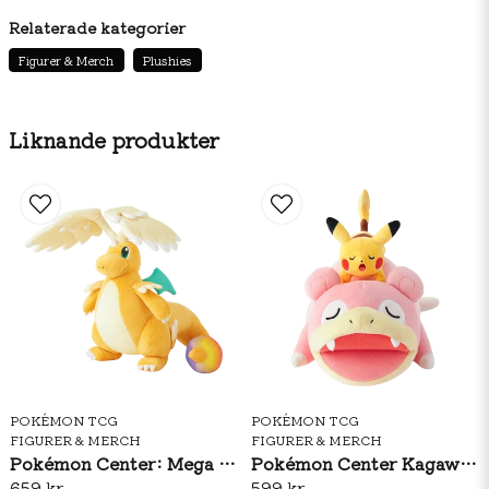
Relaterade kategorier
utgivningsdatum Fredag ​​11 april 2025 10:00
Figurer & Merch
Plushies
storlek 10×42×15 cm
vikt 118 gram
Liknande produkter
Råvaror och ingredienser
Polyester/Polyuretanskum/POM/SBS
ursprungsland Kina
Åldersintervall Från 3 år
Försiktighetsåtgärder *Bilden är endast i illustrativt
syfte.
POKÉMON TCG
POKÉMON TCG
FIGURER & MERCH
FIGURER & MERCH
Pokémon Center: Mega Dragonite Plush
Pokémon Center Kagawa: Slowpoke & Pikachu Plush
659 kr
599 kr