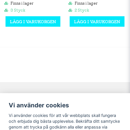
Finns i lager
Finns i lager
3 Styck
2 Styck
LÄGG I VARUKORGEN
LÄGG I VARUKORGEN
Navigering
Mitt konto
Vi använder cookies
Köpvillkor
Logga in
Vi använder cookies för att vår webbplats skall fungera
Nyheter!
Registrera dig
och erbjuda dig bästa upplevelse. Bekräfta ditt samtycke
Förbeställning
Glömt lösenord?
genom att trycka på godkänn alla eller anpassa via