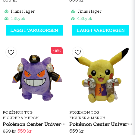
Finns i lager
Finns i lager
1 Styck
4 Styck
LÄGG I VARUKORGEN
LÄGG I VARUKORGEN
-15%
POKÉMON TCG
POKÉMON TCG
FIGURER & MERCH
FIGURER & MERCH
Pokémon Center Universal Studios Japan: DJ Gengar Plush
Pokémon Center Universal Studios Japan: DJ Pikachu Plush
559 kr
659 kr
659 kr