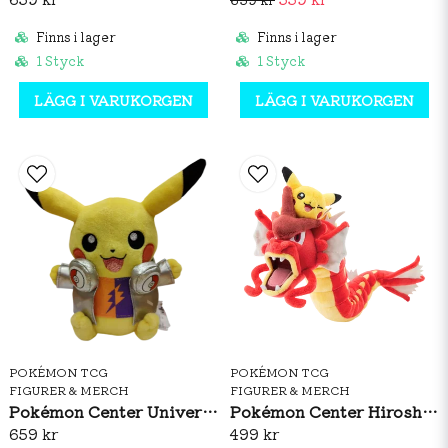
Finns i lager
Finns i lager
1 Styck
1 Styck
LÄGG I VARUKORGEN
LÄGG I VARUKORGEN
POKÉMON TCG
POKÉMON TCG
FIGURER & MERCH
FIGURER & MERCH
Pokémon Center Universal Studios Japan: DJ Pikachu Plush
Pokémon Center Hiroshima: Red Gyarados & Pikachu Plush
659 kr
499 kr