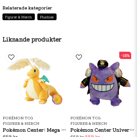
Relaterade kategorier
Figurer & Merch
Plushies
Liknande produkter
-15%
POKÉMON TCG
POKÉMON TCG
FIGURER & MERCH
FIGURER & MERCH
Pokémon Center: Mega Dragonite Plush
Pokémon Center Universal Studios Japan: DJ Gengar Plush
659 kr
559 kr
659 kr