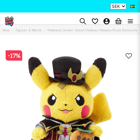
Hem
Figurer & Merch
Pokémon Center: Ghost Chateau Pikachu Plush Exclusive
-
17
%