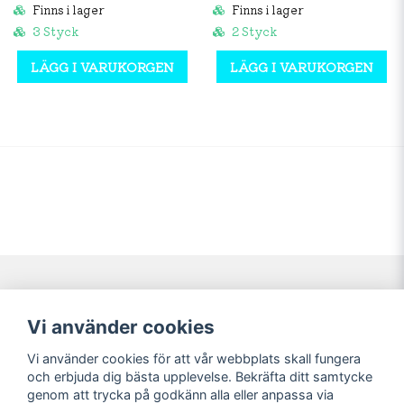
Finns i lager
Finns i lager
3 Styck
2 Styck
LÄGG I VARUKORGEN
LÄGG I VARUKORGEN
Navigering
Mitt konto
Vi använder cookies
Köpvillkor
Logga in
Vi använder cookies för att vår webbplats skall fungera
Nyheter!
Registrera dig
och erbjuda dig bästa upplevelse. Bekräfta ditt samtycke
Förbeställning
Glömt lösenord?
genom att trycka på godkänn alla eller anpassa via