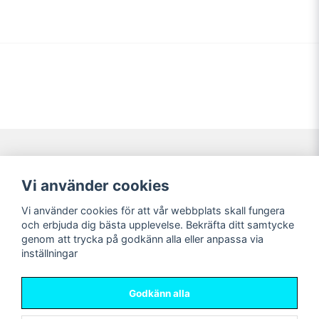
Navigering
Mitt konto
Vi använder cookies
Köpvillkor
Logga in
Vi använder cookies för att vår webbplats skall fungera
Nyheter!
Registrera dig
och erbjuda dig bästa upplevelse. Bekräfta ditt samtycke
Förbeställning
Glömt lösenord?
genom att trycka på godkänn alla eller anpassa via
inställningar
Sociala medier
Sweet Nerds
Facebook
© Copyright 2026
Godkänn alla
Instagram