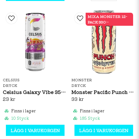
MIXA MONSTER 12-
PACK 330:-
CELSIUS
MONSTER
DRYCK
DRYCK
Celsius Galaxy Vibe 355ml
Monster Pacific Punch 500ml
23 kr
33 kr
Finns i lager
Finns i lager
10 Styck
185 Styck
LÄGG I VARUKORGEN
LÄGG I VARUKORGEN