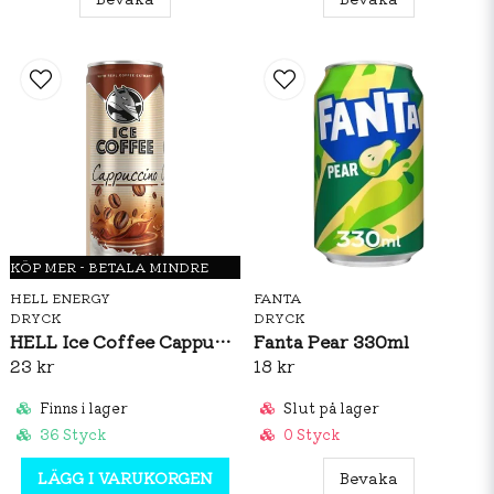
Salt: 0,1 g
KÖP MER - BETALA MINDRE
HELL ENERGY
FANTA
DRYCK
DRYCK
HELL Ice Coffee Cappuccino 250ml
Fanta Pear 330ml
23 kr
18 kr
Finns i lager
Slut på lager
36 Styck
0 Styck
LÄGG I VARUKORGEN
Bevaka