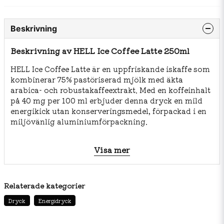
Beskrivning
Beskrivning av HELL Ice Coffee Latte 250ml
HELL Ice Coffee Latte är en uppfriskande iskaffe som
kombinerar 75% pastöriserad mjölk med äkta
arabica- och robustakaffeextrakt. Med en koffeinhalt
på 40 mg per 100 ml erbjuder denna dryck en mild
energikick utan konserveringsmedel, förpackad i en
miljövänlig aluminiumförpackning.
Visa mer
Ingredienser:
Pastöriserad mjölk med 1,0% fett (75%)
Relaterade kategorier
Vatten
Dryck
Energidryck
Socker
Kaffeextrakt (1,1%)