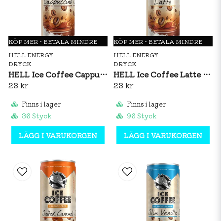
KÖP MER - BETALA MINDRE
KÖP MER - BETALA MINDRE
HELL ENERGY
HELL ENERGY
DRYCK
DRYCK
HELL Ice Coffee Cappuccino 250ml
HELL Ice Coffee Latte 250ml
23 kr
23 kr
Finns i lager
Finns i lager
36 Styck
96 Styck
LÄGG I VARUKORGEN
LÄGG I VARUKORGEN