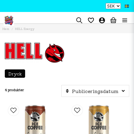
Hem
HELL Energy
Dryck
4 produkter
Publiceringsdatum