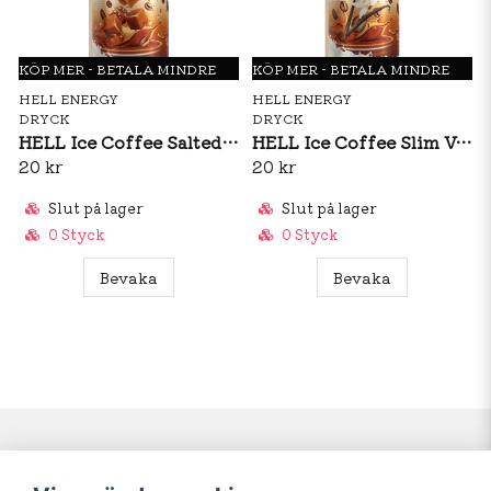
KÖP MER - BETALA MINDRE
KÖP MER - BETALA MINDRE
HELL ENERGY
HELL ENERGY
DRYCK
DRYCK
HELL Ice Coffee Salted Caramel 250ml
HELL Ice Coffee Slim Vanilla 250ml
20 kr
20 kr
Slut på lager
Slut på lager
0 Styck
0 Styck
Bevaka
Bevaka
Navigering
Mitt konto