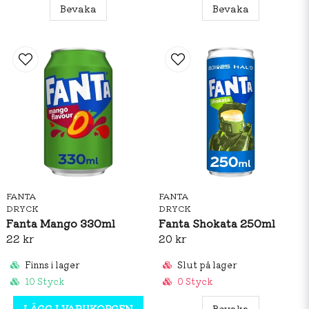
Bevaka
Bevaka
FANTA
FANTA
DRYCK
DRYCK
Fanta Mango 330ml
Fanta Shokata 250ml
22 kr
20 kr
Finns i lager
Slut på lager
10 Styck
0 Styck
LÄGG I VARUKORGEN
Bevaka