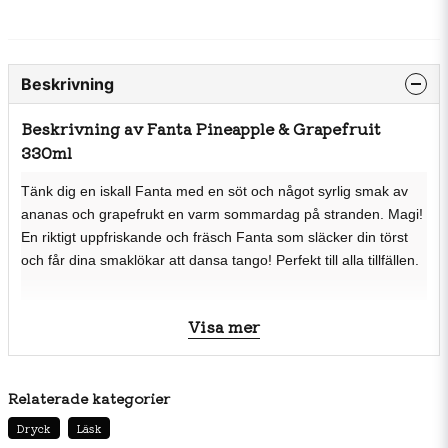
Beskrivning
Beskrivning av Fanta Pineapple & Grapefruit
330ml
Tänk dig en iskall Fanta med en söt och något syrlig smak av
ananas och grapefrukt en varm sommardag på stranden. Magi!
En riktigt uppfriskande och fräsch Fanta som släcker din törst
och får dina smaklökar att dansa tango! Perfekt till alla tillfällen.
Ingredienser
Visa mer
Kolsyrat vatten, fruktjuice från koncentrat 5% (Ananas,
grapefrukt), socker, syra (E330), sötningsmedel (E950,
Relaterade kategorier
Aspartam, E954), konserveringsmedel (E202), aromer,
Dryck
Läsk
stabiliseringsmedel (E414, E412, E444, E445), färg