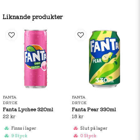
(karotener). Innehåller en källa till FENYLALANIN.
Näringvärde
Per 100ml
Liknande produkter
kJ
Kcal
Fett
Vara Mättat fett
Kolhydrater
Varav Sockerarter
Protein
Salt (i gram)
FANTA
FANTA
DRYCK
DRYCK
Fanta Lychee 320ml
Fanta Pear 330ml
22 kr
18 kr
Finns i lager
Slut på lager
9 Styck
0 Styck