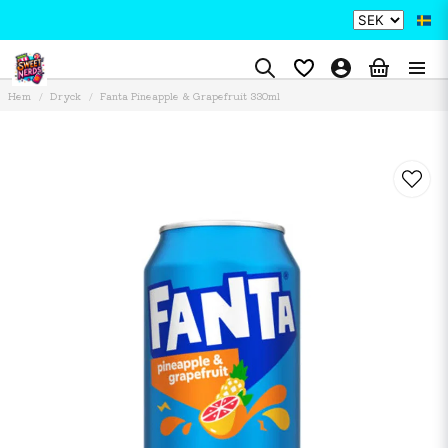
Hem
Dryck
Fanta Pineapple & Grapefruit 330ml