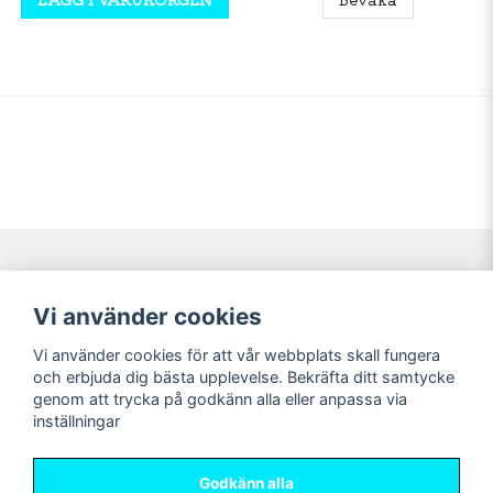
Navigering
Mitt konto
Vi använder cookies
Köpvillkor
Logga in
Vi använder cookies för att vår webbplats skall fungera
Nyheter!
Registrera dig
och erbjuda dig bästa upplevelse. Bekräfta ditt samtycke
Förbeställning
Glömt lösenord?
genom att trycka på godkänn alla eller anpassa via
inställningar
Sociala medier
Sweet Nerds
Facebook
© Copyright 2026
Godkänn alla