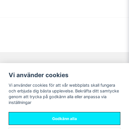
Navigering
Mitt konto
Vi använder cookies
Köpvillkor
Logga in
Vi använder cookies för att vår webbplats skall fungera
Nyheter!
Registrera dig
och erbjuda dig bästa upplevelse. Bekräfta ditt samtycke
Förbeställning
Glömt lösenord?
genom att trycka på godkänn alla eller anpassa via
inställningar
Sociala medier
Sweet Nerds
Facebook
© Copyright 2026
Godkänn alla
Instagram