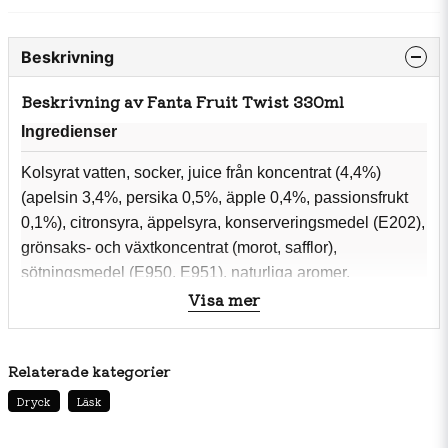
Beskrivning
Beskrivning av Fanta Fruit Twist 330ml
Ingredienser
Kolsyrat vatten, socker, juice från koncentrat (4,4%)
(apelsin 3,4%, persika 0,5%, äpple 0,4%, passionsfrukt
0,1%), citronsyra, äppelsyra, konserveringsmedel (E202),
grönsaks- och växtkoncentrat (morot, safflor),
sötningsmedel (E950, E951), naturliga aromer,
Visa mer
stabiliseringsmedel (E445, E412). Innehåller en
fenylalaninkälla.
Relaterade kategorier
Näringsinnehåll per 100ml:
Energi 112kJ/26kcal
Dryck
Läsk
Fett 0g
varav mättat fett 0g