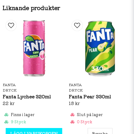
Liknande produkter
Kolhydrater 6,4g
varav sockerarter 6,4g
Protein 0g
Salt 0g
FANTA
FANTA
DRYCK
DRYCK
Fanta Lychee 320ml
Fanta Pear 330ml
22 kr
18 kr
Finns i lager
Slut på lager
9 Styck
0 Styck
LÄGG I VARUKORGEN
Bevaka