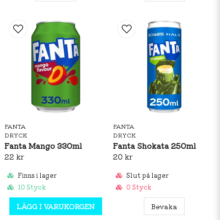
FANTA
FANTA
DRYCK
DRYCK
Fanta Mango 330ml
Fanta Shokata 250ml
22 kr
20 kr
Finns i lager
Slut på lager
10 Styck
0 Styck
LÄGG I VARUKORGEN
Bevaka