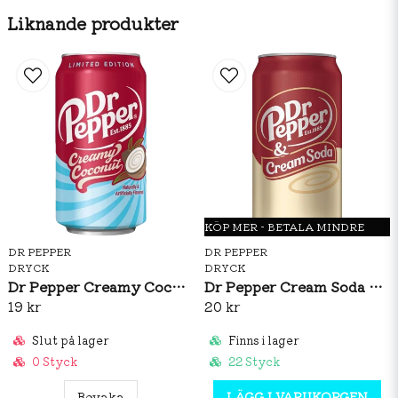
Liknande produkter
KÖP MER - BETALA MINDRE
DR PEPPER
DR PEPPER
DRYCK
DRYCK
Dr Pepper Creamy Coconut 355ml
Dr Pepper Cream Soda 355ml
19 kr
20 kr
Slut på lager
Finns i lager
0 Styck
22 Styck
Bevaka
LÄGG I VARUKORGEN