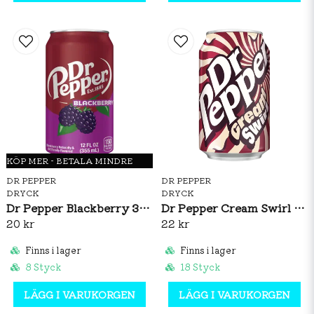
KÖP MER - BETALA MINDRE
DR PEPPER
DR PEPPER
DRYCK
DRYCK
Dr Pepper Blackberry 355ml
Dr Pepper Cream Swirl 330ml
20 kr
22 kr
Finns i lager
Finns i lager
8 Styck
18 Styck
LÄGG I VARUKORGEN
LÄGG I VARUKORGEN