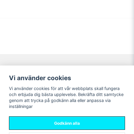
Navigering
Mitt konto
Vi använder cookies
Köpvillkor
Logga in
Vi använder cookies för att vår webbplats skall fungera
Nyheter!
Registrera dig
och erbjuda dig bästa upplevelse. Bekräfta ditt samtycke
Förbeställning
Glömt lösenord?
genom att trycka på godkänn alla eller anpassa via
inställningar
Sociala medier
Sweet Nerds
Facebook
© Copyright 2026
Godkänn alla
Instagram