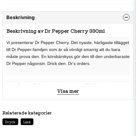
Beskrivning
Beskrivning av Dr Pepper Cherry 330ml
Vi presenterar Dr Pepper Cherry. Det nyaste, härligaste tillägget
till Dr Pepper-familjen som är så otroligt smarrig att du bara
måste prova den. En körsbärskyss gör den till den underbaraste
Dr Pepper någonsin. Drick den. Dr's orders.
Ingredienser: Kolsyrat vatten, majssirap, 2% eller mindre av:
Visa mer
karamellfärg, naturliga och artificiella smaker,
konserveringsmedel(E211), antioxidationsmedel(E330, E338),
koffein, konserveringsmedel(E296), antioxidationsmedel(E339)
Relaterade kategorier
Näringsinnehåll per 100ml: Energi: 119kJ / 28kcal Fett: 0g varav
mättat fett: 0g Kolhydrater: 6,9g varav sockerarter: 6,8g Protein:
Dryck
Läsk
0g Salt: 0,01g