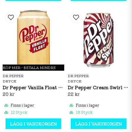
KÖP MER - BETALA MINDRE
DR PEPPER
DR PEPPER
DRYCK
DRYCK
Dr Pepper Vanilla Float 355ml
Dr Pepper Cream Swirl 330ml
20 kr
22 kr
Finns i lager
Finns i lager
12 Styck
18 Styck
LÄGG I VARUKORGEN
LÄGG I VARUKORGEN