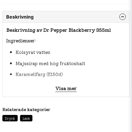
Beskrivning
Beskrivning av Dr Pepper Blackberry 355ml
Ingredienser:
Kolsyrat vatten
Majssirap med hög fruktoshalt
Karamellfärg (E150d)
Naturliga och artificiella aromer
Visa mer
Konserveringsmedel (natriumbensoat [E211])
Fosforsyra (E338)
Relaterade kategorier
Koffein
Dryck
Läsk
Natriumfosfat