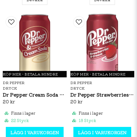
KÖP MER - BETALA MINDRE
KÖP MER - BETALA MINDRE
DR PEPPER
DR PEPPER
DRYCK
DRYCK
Dr Pepper Cream Soda 355ml
Dr Pepper Strawberries & Cream 355ml
20 kr
20 kr
Finns i lager
Finns i lager
22 Styck
18 Styck
LÄGG I VARUKORGEN
LÄGG I VARUKORGEN