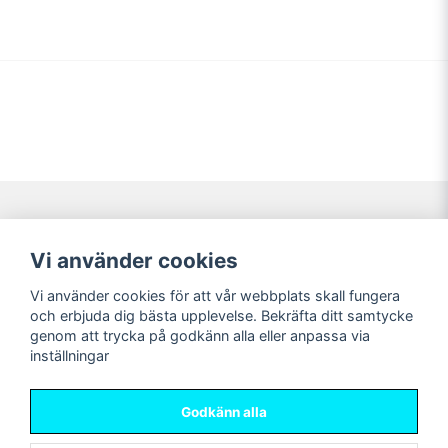
Navigering
Mitt konto
Vi använder cookies
Köpvillkor
Logga in
Vi använder cookies för att vår webbplats skall fungera
Nyheter!
Registrera dig
och erbjuda dig bästa upplevelse. Bekräfta ditt samtycke
Förbeställning
Glömt lösenord?
genom att trycka på godkänn alla eller anpassa via
inställningar
Sociala medier
Sweet Nerds
Facebook
© Copyright 2026
Godkänn alla
Instagram