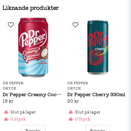
Liknande produkter
Näringsvärde per 355 ml:
Energi: 150 kcal
Fett: 0 g
Kolhydrater: 40 g
varav sockerarter: 40 g
Protein: 0 g
Koffein: 41 mg
DR PEPPER
DR PEPPER
DRYCK
DRYCK
Dr Pepper Creamy Coconut 355ml
Dr Pepper Cherry 330ml
19 kr
20 kr
Slut på lager
Slut på lager
0 Styck
0 Styck
Bevaka
Bevaka