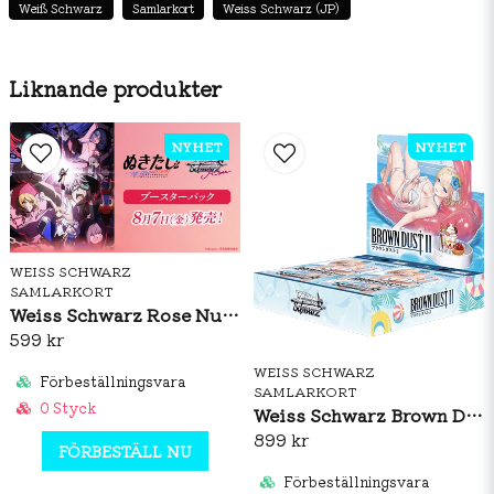
Weiß Schwarz
Samlarkort
Weiss Schwarz (JP)
Liknande produkter
NYHET
NYHET
WEISS SCHWARZ
SAMLARKORT
Weiss Schwarz Rose Nukitashi The Animation Booster Box (JP)
599 kr
WEISS SCHWARZ
Förbeställningsvara
SAMLARKORT
0 Styck
Weiss Schwarz Brown Dust 2 Booster Box (JP)
899 kr
FÖRBESTÄLL NU
Förbeställningsvara