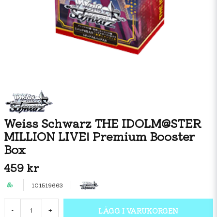
Weiss Schwarz THE IDOLM@STER
MILLION LIVE! Premium Booster
Box
459 kr
101519663
LÄGG I VARUKORGEN
-
+