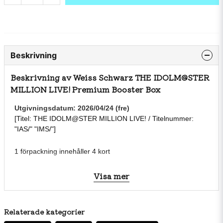
Beskrivning
Beskrivning av Weiss Schwarz THE IDOLM@STER
MILLION LIVE! Premium Booster Box
Utgivningsdatum: 2026/04/24 (fre)
[Titel: THE IDOLM@STER MILLION LIVE! / Titelnummer:
"IAS/" "IMS/"]
1 förpackning innehåller 4 kort
1 låda innehåller 6 förpackningar
Visa mer
Antal korttyper (planerade): 66 vanliga typer + parallella kort
Relaterade kategorier