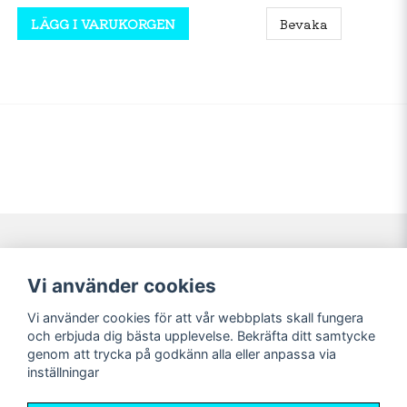
LÄGG I VARUKORGEN
Bevaka
Navigering
Mitt konto
Vi använder cookies
Köpvillkor
Logga in
Vi använder cookies för att vår webbplats skall fungera
Nyheter!
Registrera dig
och erbjuda dig bästa upplevelse. Bekräfta ditt samtycke
Förbeställning
Glömt lösenord?
genom att trycka på godkänn alla eller anpassa via
inställningar
Sociala medier
Sweet Nerds