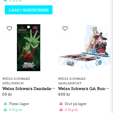
LÄGG I VARUKORGEN
WEISS SCHWARZ
WEISS SCHWARZ
SPEL/MERCH
SAMLARKORT
Weiss Schwarz Dandadan Vol.2 Booster Pack
Weiss Schwarz GA Bunko Booster Box (JP)
59 kr
499 kr
Finns i lager
Slut på lager
8 Styck
0 Styck