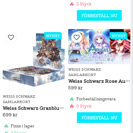
0 Styck
FÖRBESTÄLL NU
NYHET
NYHET
WEISS SCHWARZ
SAMLARKORT
Weiss Schwarz Rose August Booster Box (JP)
599 kr
WEISS SCHWARZ
Förbeställningsvara
SAMLARKORT
0 Styck
Weiss Schwarz Granblue Fantasy Booster Box (JP)
699 kr
FÖRBESTÄLL NU
Finns i lager
2 Styck