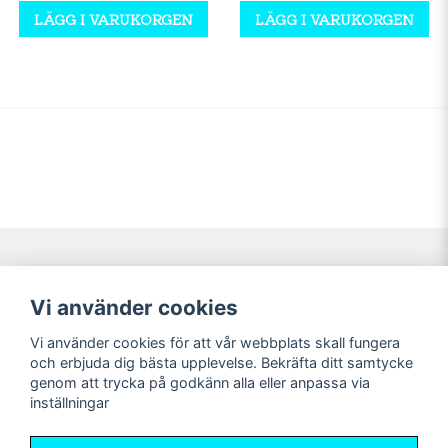
LÄGG I VARUKORGEN
LÄGG I VARUKORGEN
Navigering
Mitt konto
Vi använder cookies
Köpvillkor
Logga in
Vi använder cookies för att vår webbplats skall fungera
Nyheter!
Registrera dig
och erbjuda dig bästa upplevelse. Bekräfta ditt samtycke
Förbeställning
Glömt lösenord?
genom att trycka på godkänn alla eller anpassa via
inställningar
Sociala medier
Sweet Nerds
Facebook
© Copyright 2026