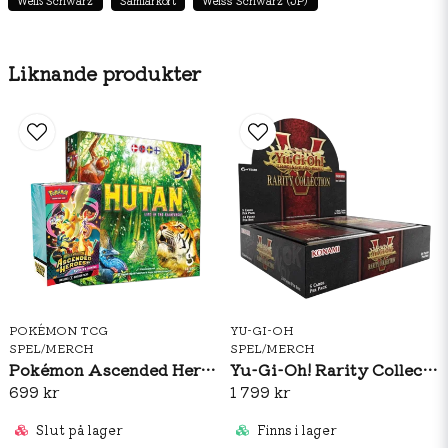
Weiß Schwarz
Samlarkort
Weiss Schwarz (JP)
Liknande produkter
POKÉMON TCG
YU-GI-OH
SPEL/MERCH
SPEL/MERCH
Pokémon Ascended Heroes Booster Bundle + Hutan Life In The Rainforest
Yu-Gi-Oh! Rarity Collection 5 Booster Box
699 kr
1 799 kr
Slut på lager
Finns i lager