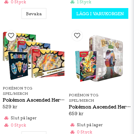
0 Styck
1 Styck
Bevaka
LÄGG I VARUKORGEN
POKÉMON TCG
SPEL/MERCH
POKÉMON TCG
Pokémon Ascended Heroes Mega Ex Box + Cabanga
SPEL/MERCH
Pokémon Ascended Heroes Booster Bundle + Detective Club
529 kr
659 kr
Slut på lager
Slut på lager
0 Styck
0 Styck