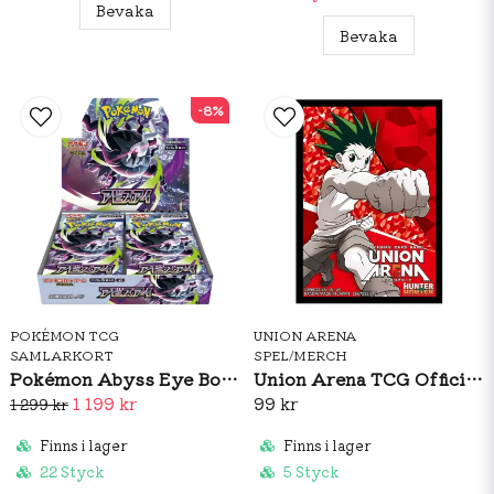
Bevaka
Bevaka
-8%
POKÉMON TCG
UNION ARENA
SAMLARKORT
SPEL/MERCH
Pokémon Abyss Eye Booster Box (JP)
Union Arena TCG Official Card Sleeves: Hunter X Hunter
1 199 kr
99 kr
1 299 kr
Finns i lager
Finns i lager
22 Styck
5 Styck