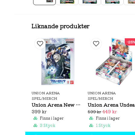
Liknande produkter
-25
UNION ARENA
UNION ARENA
SPEL/MERCH
SPEL/MERCH
Union Arena New Card Selection Blue Lock -Episode Nagi- Promo Cards
Un
399 kr
449 kr
599 kr
Finns i lager
Finns i lager
3 Styck
1 Styck