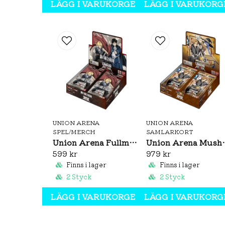
LÄGG I VARUKORGEN
LÄGG I VARUKORG
UNION ARENA
UNION ARENA
SPEL/MERCH
SAMLARKORT
Union Arena Fullmetal Alchemist Brotherhood Booster Box (JP)
Union Arena Mushoku Tens
599 kr
979 kr
Finns i lager
Finns i lager
2 Styck
2 Styck
LÄGG I VARUKORGEN
LÄGG I VARUKORG