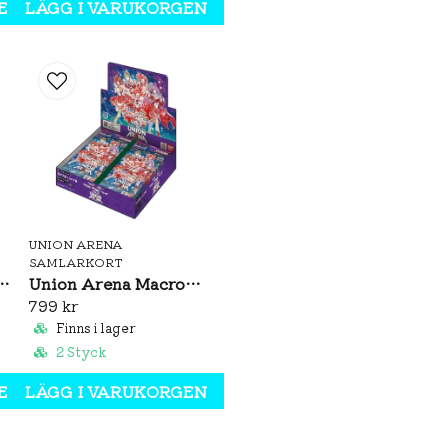
EN
LÄGG I VARUKORGEN
Rarity
UNION ARENA
SAMLARKORT
ei: Jobless Reincarnation Booster Box (JP)
Union Arena Macross Series Vol. 2 Booster Box (JP)
799 kr
Finns i lager
2 Styck
EN
LÄGG I VARUKORGEN