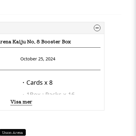
rena Kaiju No. 8 Booster Box
October 25, 2024
・Cards x 8
・1Box : Packs x 16
Visa mer
・SR (Super Rare) : 10 types
・R (Rare) : 12 types
Union Arena