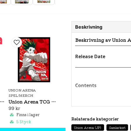
Beskrivning
Beskrivning av Union A
%
Release Date
Contents
UNION ARENA
SPEL/MERCH
ion Arena Undead Unluck Booster Box (JP)
Union Arena TCG Official Card Sleeves: Hunter X Hunter
99 kr
Finns i lager
Relaterade kategorier
5 Styck
Union Arena (JP)
Samlarkort