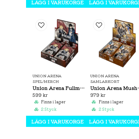
LÄGG I VARUKORGEN
LÄGG I VARUKORG
UNION ARENA
UNION ARENA
SPEL/MERCH
SAMLARKORT
Union Arena Fullmetal Alchemist Brotherhood Booster Box (JP)
Union Arena Mushoku Tens
599 kr
979 kr
Finns i lager
Finns i lager
2 Styck
2 Styck
LÄGG I VARUKORGEN
LÄGG I VARUKORG