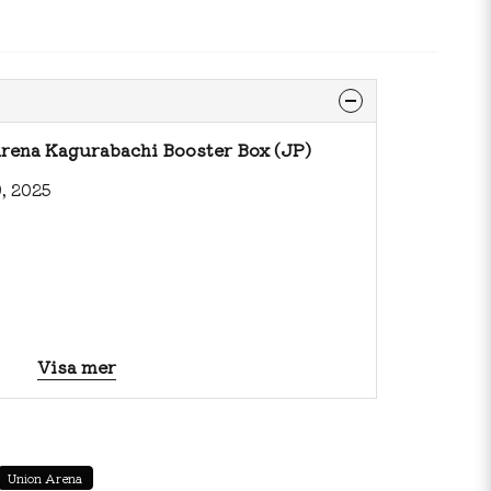
rena Kagurabachi Booster Box (JP)
, 2025
Visa mer
es
es
Union Arena