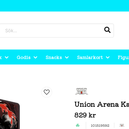
k
Godis
Snacks
Samlarkort
Figu
(JP)
Union Arena Ka
829 kr
101519592