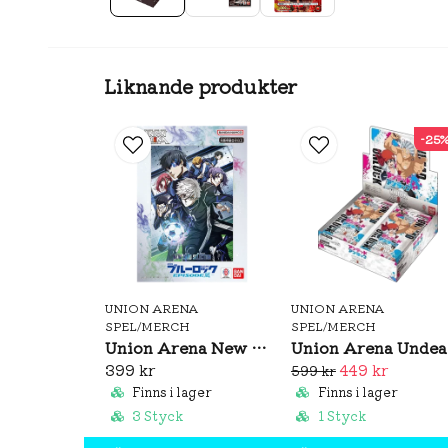
Liknande produkter
-25
UNION ARENA
UNION ARENA
SPEL/MERCH
SPEL/MERCH
Union Arena New Card Selection Blue Lock -Episode Nagi- Promo Cards
Un
399 kr
449 kr
599 kr
Finns i lager
Finns i lager
3 Styck
1 Styck