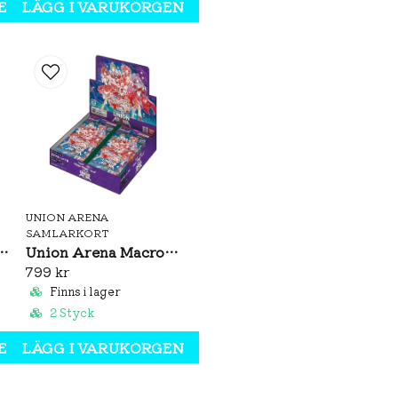
EN
LÄGG I VARUKORGEN
・C (Common) : 32 types
・AP (Action Point) : 13 
UNION ARENA
SAMLARKORT
ei: Jobless Reincarnation Booster Box (JP)
Union Arena Macross Series Vol. 2 Booster Box (JP)
799 kr
Finns i lager
2 Styck
EN
LÄGG I VARUKORGEN