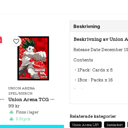
Beskrivning
Beskrivning av Union A
%
Release Date December 19
Contents
・1Pack: Cards x 8
・1Box : Packs x 16
UNION ARENA
Rarity
SPEL/MERCH
ion Arena Undead Unluck Booster Box (JP)
Union Arena TCG Official Card Sleeves: Hunter X Hunter
・SR (Super Rare) : 10 typ
99 kr
・R (Rare) : 12 types
Finns i lager
Relaterade kategorier
5 Styck
・U (Uncommon) : 28 typ
Union Arena (JP)
Samlarkort