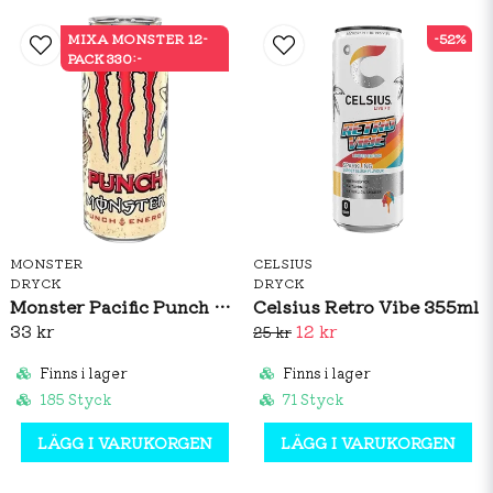
MIXA MONSTER 12-
-52%
PACK 330:-
MONSTER
CELSIUS
DRYCK
DRYCK
Monster Pacific Punch 500ml
Celsius Retro Vibe 355ml
33 kr
12 kr
25 kr
Finns i lager
Finns i lager
185 Styck
71 Styck
LÄGG I VARUKORGEN
LÄGG I VARUKORGEN