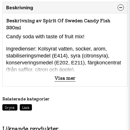
Beskrivning
Beskrivning av Spirit Of Sweden Candy Fish
330ml
Candy soda with taste of fruit mix!
Ingredienser: Kolsyrat vatten, socker, arom,
stabiliseringsmedel (E414), syra (citronsyra),
konserveringsmedel (E202, E211), färgkoncentrat
(från safflor, citron och äpple).
Visa mer
Näringsvärde per 100 ml:
Energi
175kJ/41kcal
Fett
<0,5 g
Relaterade kategorier
varav mättat fett
<0,1 g
Dryck
Läsk
Kolhydrater
10 g
varav sockerarter
10 g
Protein
<0,5 g
Liknande produkter