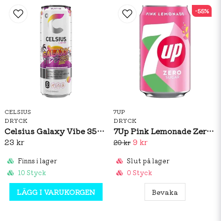
-55%
CELSIUS
7UP
DRYCK
DRYCK
Celsius Galaxy Vibe 355ml
7Up Pink Lemonade Zero 330ml (BF: 02/2026)
23 kr
9 kr
20 kr
Finns i lager
Slut på lager
10 Styck
0 Styck
LÄGG I VARUKORGEN
Bevaka