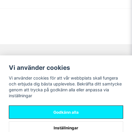
Navigering
Mitt konto
Vi använder cookies
Köpvillkor
Logga in
Vi använder cookies för att vår webbplats skall fungera
Nyheter!
Registrera dig
och erbjuda dig bästa upplevelse. Bekräfta ditt samtycke
Förbeställning
Glömt lösenord?
genom att trycka på godkänn alla eller anpassa via
inställningar
Sociala medier
Sweet Nerds
Facebook
© Copyright 2026
Godkänn alla
Instagram
Inställningar