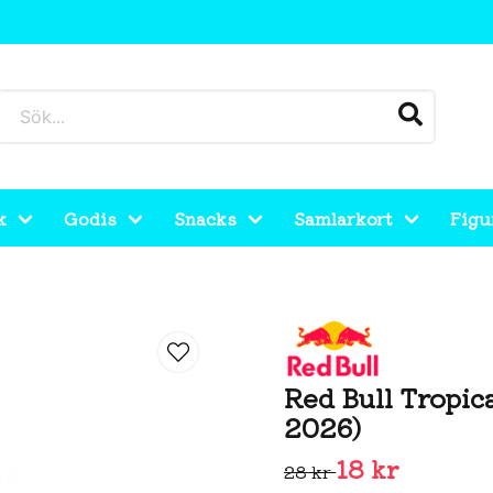
k
Godis
Snacks
Samlarkort
Figu
 2026)
Red Bull Tropic
2026)
18 kr
28 kr