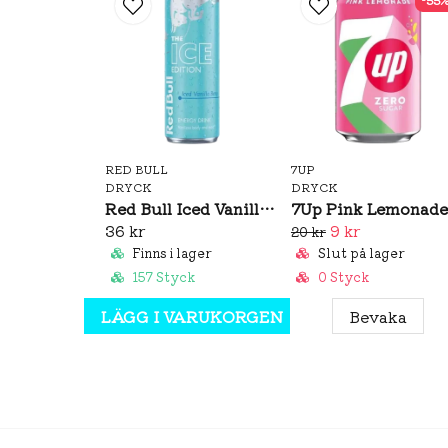
RED BULL
7UP
DRYCK
DRYCK
Red Bull Iced Vanilla Berry 250ml
36 kr
9 kr
20 kr
Finns i lager
Slut på lager
157 Styck
0 Styck
LÄGG I VARUKORGEN
Bevaka