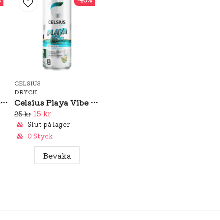
Koffein (0,03%)
Vitaminer (niacinam
B12)
Aromer
Färgämnen (betakar
Inositol
CELSIUS
DRYCK
Observera att drycken in
7Up Pink Lemonade Zero 330ml (BF: 02/2026)
Celsius Playa Vibe 355ml
ml) och bör inte konsum
15 kr
25 kr
kvinnor, eller personer kä
Slut på lager
0 Styck
Bevaka