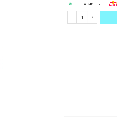
101518938
-
+