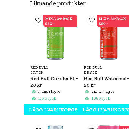
Liknande produkter
MIXA 24-PACK
MIXA 24-PACK
560:-
560:-
RED BULL
RED BULL
DRYCK
DRYCK
Red Bull Curuba Elderflower 250ml
Red Bull Water
28 kr
28 kr
Finns i lager
Finns i lager
116 Styck
184 Styck
LÄGG I VARUKORGEN
LÄGG I VARUKORG
-55