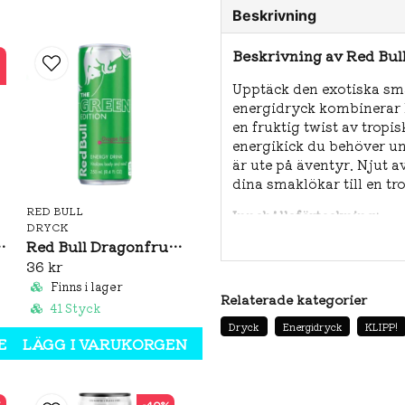
Beskrivning
Beskrivning av Red Bull
Upptäck den exotiska sma
energidryck kombinerar 
en fruktig twist av tropis
energikick du behöver und
är ute på äventyr. Njut 
dina smaklökar till en tr
RED BULL
Innehållsförteckning:
DRYCK
melon 250ml
Red Bull Dragonfruit 250ml
Kolsyrat vatten
36 kr
Socker
Finns i lager
Glukos
Relaterade kategorier
41 Styck
Citronsyra
Dryck
Energidryck
KLIPP!
EN
LÄGG I VARUKORGEN
Taurin (0,4%)
Natriumcitrat
Magnesiumkarbona
%
-40%