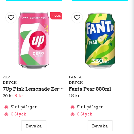
-55%
7UP
FANTA
DRYCK
DRYCK
7Up Pink Lemonade Zero 330ml (BF: 02/2026)
Fanta Pear 330ml
9 kr
18 kr
20 kr
Slut på lager
Slut på lager
0 Styck
0 Styck
Bevaka
Bevaka