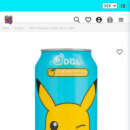
Hem
Dryck
Qdol Pokemon Soda Citrus 33cl