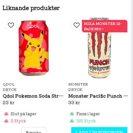
Liknande produkter
MIXA MONSTER 12-
PACK 330:-
QDOL
MONSTER
DRYCK
DRYCK
Qdol Pokemon Soda Strawberry 33cl
Monster Pacific Punch 500ml
23 kr
33 kr
Slut på lager
Finns i lager
0 Styck
185 Styck
Bevaka
LÄGG I VARUKORGEN