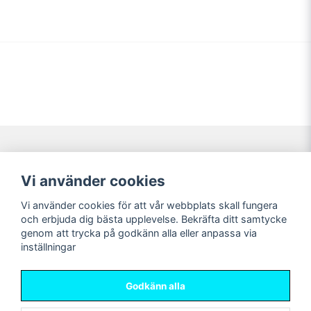
Navigering
Mitt konto
Vi använder cookies
Köpvillkor
Logga in
Vi använder cookies för att vår webbplats skall fungera
Nyheter!
Registrera dig
och erbjuda dig bästa upplevelse. Bekräfta ditt samtycke
Förbeställning
Glömt lösenord?
genom att trycka på godkänn alla eller anpassa via
inställningar
Sociala medier
Sweet Nerds
Facebook
© Copyright 2026
Godkänn alla
Instagram