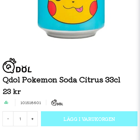
Qdol Pokemon Soda Citrus 33cl
23 kr
101518601
LÄGG I VARUKORGEN
-
+