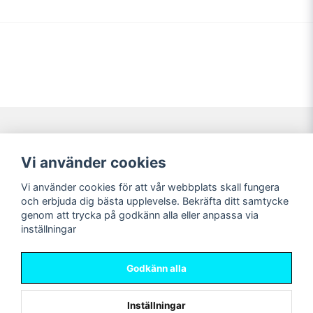
Navigering
Mitt konto
Vi använder cookies
Köpvillkor
Logga in
Vi använder cookies för att vår webbplats skall fungera
Nyheter!
Registrera dig
och erbjuda dig bästa upplevelse. Bekräfta ditt samtycke
Förbeställning
Glömt lösenord?
genom att trycka på godkänn alla eller anpassa via
inställningar
Sociala medier
Sweet Nerds
Facebook
© Copyright 2026
Godkänn alla
Instagram
Inställningar