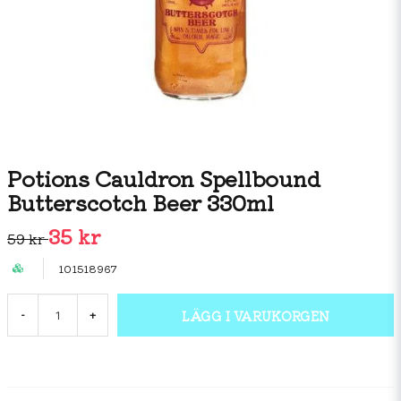
Potions Cauldron Spellbound
Butterscotch Beer 330ml
35 kr
59 kr
101518967
LÄGG I VARUKORGEN
-
+