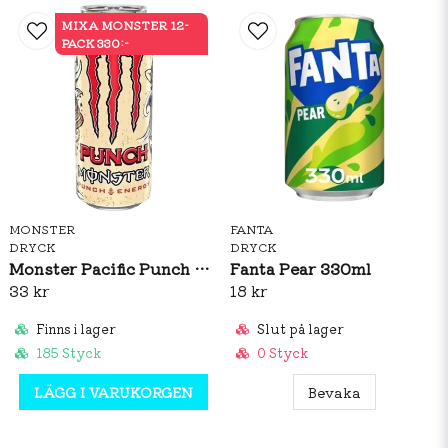
MIXA MONSTER 12-
PACK 330:-
MONSTER
FANTA
DRYCK
DRYCK
Monster Pacific Punch 500ml
Fanta Pear 330ml
33 kr
18 kr
Finns i lager
Slut på lager
185 Styck
0 Styck
LÄGG I VARUKORGEN
Bevaka