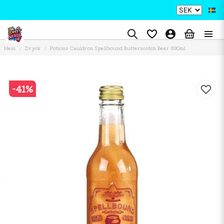
Hem
Dryck
Potions Cauldron Spellbound Butterscotch Beer 330ml
-
41
%