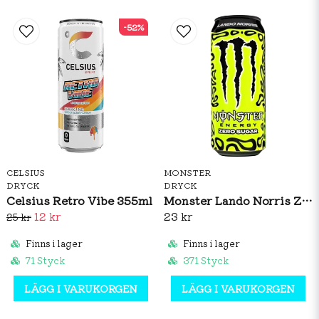
-52%
CELSIUS
MONSTER
DRYCK
DRYCK
Celsius Retro Vibe 355ml
Monster Lando Norris Zero Sugar 500ml
12 kr
23 kr
25 kr
Finns i lager
Finns i lager
71 Styck
371 Styck
LÄGG I VARUKORGEN
LÄGG I VARUKORGEN