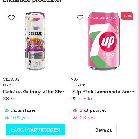
Innehåller sötningsmedel. Näringsvärde: Per 100ml:
Energi: 87kJ/20kcal / Fett: 0g / Varav mättat fett: 0g /
-55%
Kolhydrater: 5g / Varav sockerarter: 4,9g / Protein: 0g /
Salt: 0g. Serveras kall. Konsumeras inom 3 dagar från
öppnande.
CELSIUS
7UP
DRYCK
DRYCK
Celsius Galaxy Vibe 355ml
7Up Pink Lemonade Zero 330ml (BF: 02/2026)
23 kr
9 kr
20 kr
Finns i lager
Slut på lager
10 Styck
0 Styck
LÄGG I VARUKORGEN
Bevaka