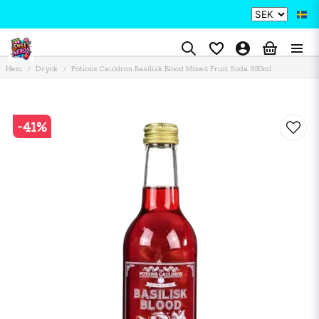
Hem
Dryck
Potions Cauldron Basilisk Blood Mixed Fruit Soda 330ml
-
41
%