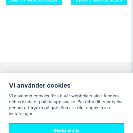
Navigering
Mitt konto
Vi använder cookies
Köpvillkor
Logga in
Vi använder cookies för att vår webbplats skall fungera
Nyheter!
Registrera dig
och erbjuda dig bästa upplevelse. Bekräfta ditt samtycke
Förbeställning
Glömt lösenord?
genom att trycka på godkänn alla eller anpassa via
inställningar
Sociala medier
Sweet Nerds
Facebook
© Copyright 2026
Godkänn alla