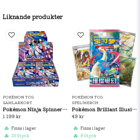
Liknande produkter
POKÉMON TCG
POKÉMON TCG
SAMLARKORT
SPEL/MERCH
Pokémon Ninja Spinner Booster Box (JP)
Pokémon Brilliant Illusions CSV8C Booster Pack Slim (S-CH)
1 199 kr
49 kr
Finns i lager
Finns i lager
13 Styck
8 Styck