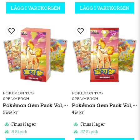
LÄGG I VARUKORGEN
LÄGG I VARUKORGEN
POKÉMON TCG
POKÉMON TCG
SPEL/MERCH
SPEL/MERCH
Pokémon Gem Pack Vol. 4 Booster Box (S-CH)
Pokémon Gem Pack Vol. 4 Booster Pack (S-CH)
599 kr
49 kr
Finns i lager
Finns i lager
8 Styck
27 Styck