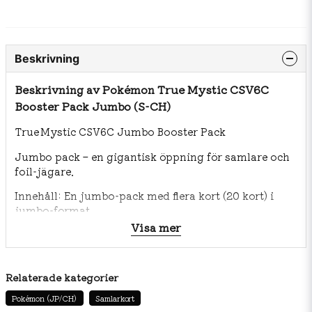
Beskrivning
Beskrivning av Pokémon True Mystic CSV6C
Booster Pack Jumbo (S-CH)
True Mystic CSV6C Jumbo Booster Pack
Jumbo pack – en gigantisk öppning för samlare och
foil‑jägare.
Innehåll: En jumbo‑pack med flera kort (20 kort) i
jumbo‑format.
Språk: förenklad kinesiska.
Visa mer
Perfekt för att komplettera eller som “bigger burst”
vid öppning.
Relaterade kategorier
Pokémon (JP/CH)
Samlarkort