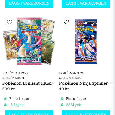
LÄGG I VARUKORGEN
LÄGG I VARUKORGEN
POKÉMON TCG
POKÉMON TCG
SPEL/MERCH
SPEL/MERCH
Pokémon Brilliant Illusions CSV8C Booster Box Slim (S-CH)
Pokémon Ninja Spinner Booster Pack (JP)
599 kr
49 kr
Finns i lager
Finns i lager
15 Styck
22 Styck
LÄGG I VARUKORGEN
LÄGG I VARUKORGEN