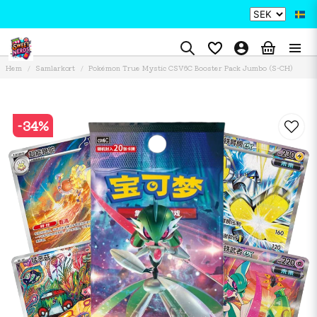
Hem
Samlarkort
Pokémon True Mystic CSV6C Booster Pack Jumbo (S-CH)
-
34
%