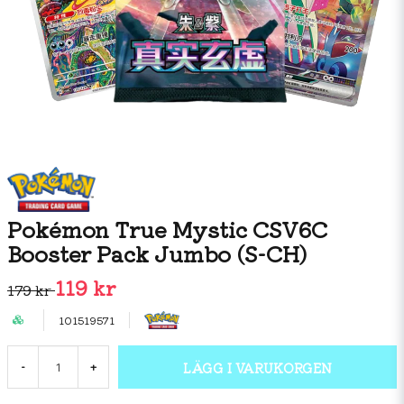
Pokémon True Mystic CSV6C
Booster Pack Jumbo (S-CH)
119 kr
179 kr
101519571
LÄGG I VARUKORGEN
-
+