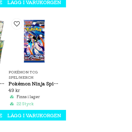
EN
LÄGG I VARUKORGEN
65st Plastfickor med Alo
45st Energikort
1st Spelarguide
1st Pokémon TCG Regelb
6st damage counter dice
1st coin flip die
2st condition markers
POKÉMON TCG
SPEL/MERCH
1st Pokémon TCG Online
émon Brilliant Illusions CSV8C Booster Box Slim (S-CH)
Pokémon Ninja Spinner Booster Pack (JP)
49 kr
1st VSTAR marker
Finns i lager
22 Styck
EN
LÄGG I VARUKORGEN