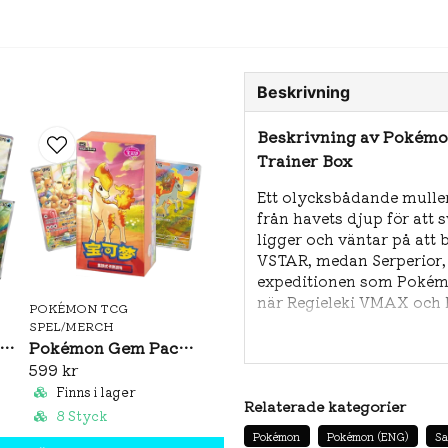
Beskrivning
Beskrivning av Pokémon
Trainer Box
Ett olycksbådande muller
från havets djup för att 
ligger och väntar på att
VSTAR, medan Serperior
expeditionen som Pokémo
när Regieleki VMAX och 
POKÉMON TCG
kraftfulla partnerskap i 
SPEL/MERCH
med Pokémon Silver Tem
émon Brilliant Illusions CSV8C Booster Pack Slim (S-CH)
Pokémon Gem Pack Vol. 4 Booster Box (S-CH)
599 kr
Pokémon Sword & Shield 1
Finns i lager
innehåll:
Relaterade kategorier
8 Styck
8st Pokémon Silver Temp
Pokémon
Pokémon (ENG)
Sa