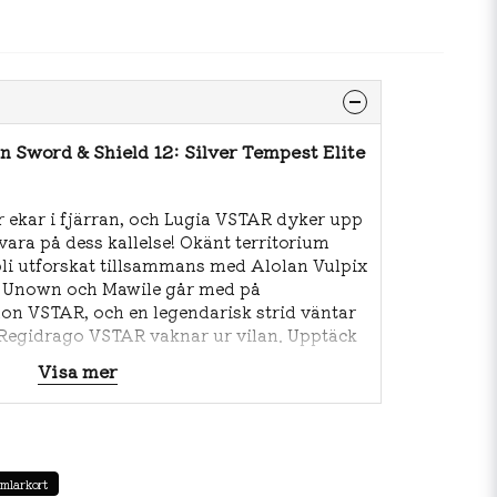
 Sword & Shield 12: Silver Tempest Elite
 ekar i fjärran, och Lugia VSTAR dyker upp
svara på dess kallelse! Okänt territorium
 bli utforskat tillsammans med Alolan Vulpix
, Unown och Mawile går med på
n VSTAR, och en legendarisk strid väntar
Regidrago VSTAR vaknar ur vilan. Upptäck
Trainer Gallery och sätt kursen mot äventyr
Visa mer
pest!
2: Silver Tempest Elite Trainer Box
est Booster Pack
mlarkort