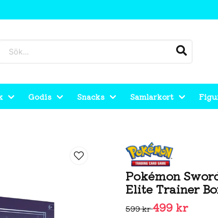
k
Godis
Snacks
Samlarkort
Figu
pest Elite Trainer Box
Pokémon Sword 
Elite Trainer B
499 kr
599 kr