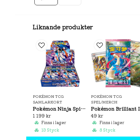
Liknande produkter
POKÉMON TCG
POKÉMON TCG
SAMLARKORT
SPEL/MERCH
Pokémon Ninja Spinner Booster Box (JP)
Pok
1 199 kr
49 kr
Finns i lager
Finns i lager
13 Styck
8 Styck