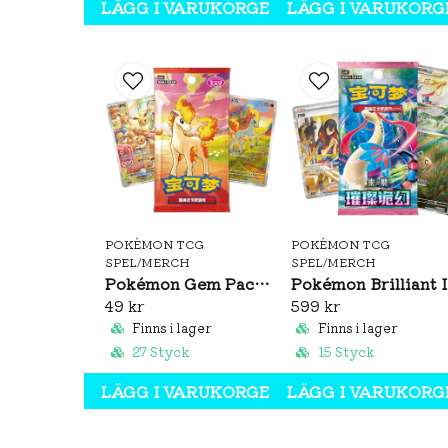
LÄGG I VARUKORGEN
LÄGG I VARUKORG
POKÉMON TCG
POKÉMON TCG
SPEL/MERCH
SPEL/MERCH
Pokémon Gem Pack Vol. 4 Booster Pack (S-CH)
Pok
49 kr
599 kr
Finns i lager
Finns i lager
27 Styck
15 Styck
LÄGG I VARUKORGEN
LÄGG I VARUKORG