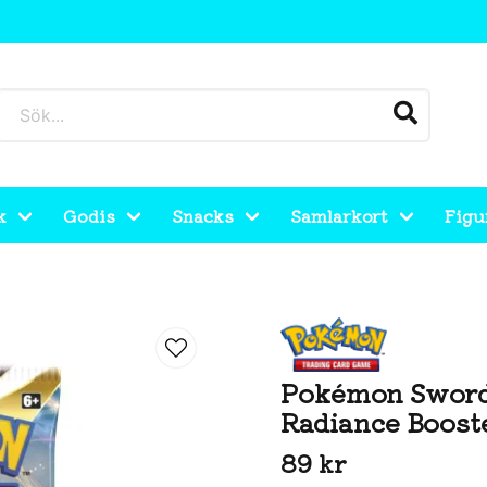
k
Godis
Snacks
Samlarkort
Figu
diance Booster Pack
Pokémon Sword 
Radiance Boost
89 kr