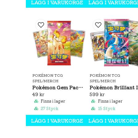
LÄGG I VARUKORGEN
LÄGG I VARUKORG
POKÉMON TCG
POKÉMON TCG
SPEL/MERCH
SPEL/MERCH
Pokémon Gem Pack Vol. 4 Booster Pack (S-CH)
Pok
49 kr
599 kr
Finns i lager
Finns i lager
27 Styck
15 Styck
LÄGG I VARUKORGEN
LÄGG I VARUKORG