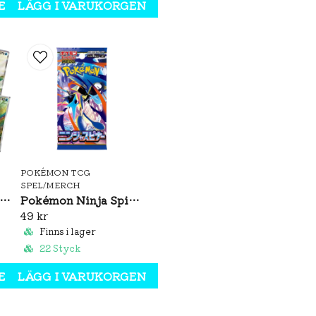
EN
LÄGG I VARUKORGEN
POKÉMON TCG
SPEL/MERCH
émon Brilliant Illusions CSV8C Booster Box Slim (S-CH)
Pokémon Ninja Spinner Booster Pack (JP)
49 kr
Finns i lager
22 Styck
EN
LÄGG I VARUKORGEN