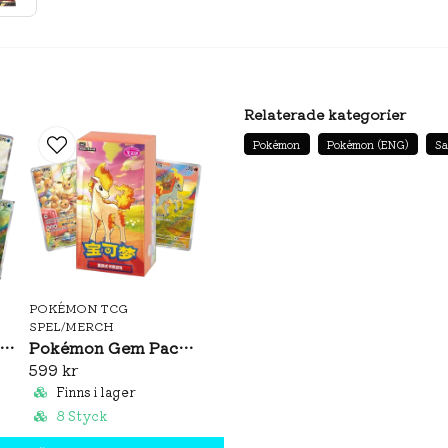
Relaterade kategorier
Pokémon
Pokémon (ENG)
Sa
POKÉMON TCG
SPEL/MERCH
émon Brilliant Illusions CSV8C Booster Pack Slim (S-CH)
Pokémon Gem Pack Vol. 4 Booster Box (S-CH)
599 kr
Finns i lager
8 Styck