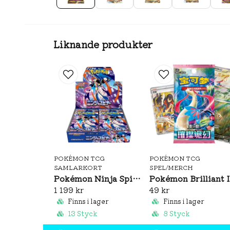
Liknande produkter
POKÉMON TCG
POKÉMON TCG
SAMLARKORT
SPEL/MERCH
Pokémon Ninja Spinner Booster Box (JP)
Pok
1 199 kr
49 kr
Finns i lager
Finns i lager
13 Styck
8 Styck