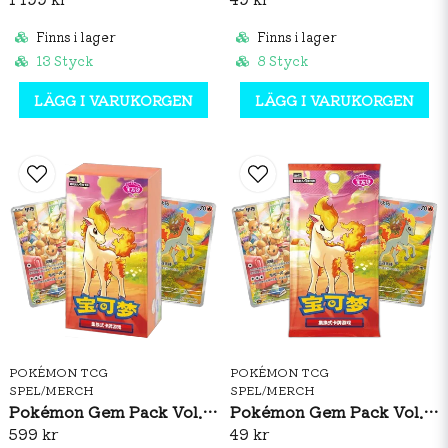
Ett kodkort till Pokémon TCG Live.
Finns i lager
Finns i lager
13 Styck
8 Styck
LÄGG I VARUKORGEN
LÄGG I VARUKORGEN
POKÉMON TCG
POKÉMON TCG
SPEL/MERCH
SPEL/MERCH
Pokémon Gem Pack Vol. 4 Booster Box (S-CH)
Pokémon Gem Pack Vol. 4 Booster Pack (S-CH)
599 kr
49 kr