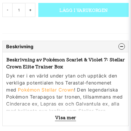
LÄGG I VARUKORGEN
-
+
Beskrivning
Beskrivning av Pokémon Scarlet & Violet 7: Stellar
Crown Elite Trainer Box
Dyk ner i en värld under ytan och upptäck den
verkliga potentialen hos Terastal-fenomenet
med
Pokémon Stellar Crown
! Den legendariska
Pokémon Terapagos tar tronen, tillsammans med
Cinderace ex, Lapras ex och Galvantula ex, alla
med briljanta nya krafter som Stellar Tera
Visa mer
Pokémon ex. Det nyupptäckta Hydrapple ex
leder ännu fler Pokémon-ex i strid, och ACE