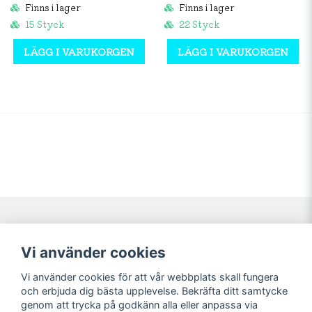
Finns i lager
Finns i lager
15 Styck
22 Styck
LÄGG I VARUKORGEN
LÄGG I VARUKORGEN
Navigering
Mitt konto
Vi använder cookies
Köpvillkor
Logga in
Vi använder cookies för att vår webbplats skall fungera
Nyheter!
Registrera dig
och erbjuda dig bästa upplevelse. Bekräfta ditt samtycke
Förbeställning
Glömt lösenord?
genom att trycka på godkänn alla eller anpassa via