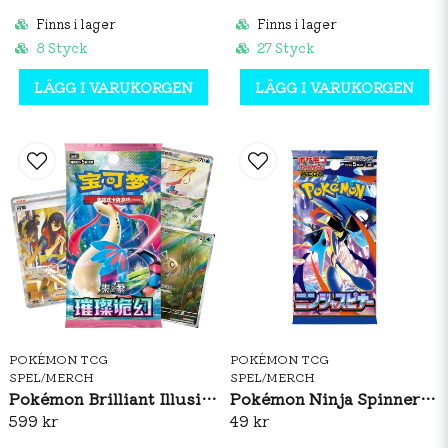
Finns i lager
Finns i lager
8 Styck
27 Styck
LÄGG I VARUKORGEN
LÄGG I VARUKORGEN
POKÉMON TCG
POKÉMON TCG
SPEL/MERCH
SPEL/MERCH
Pokémon Brilliant Illusions CSV8C Booster Box Slim (S-CH)
Pokémon Ninja Spinner Booster Pack (JP)
599 kr
49 kr