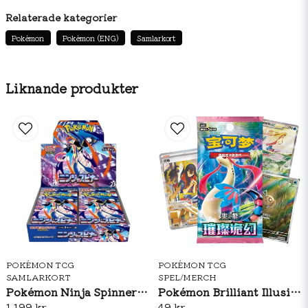
Paldean Fates förtrollade värld!
Relaterade kategorier
Pokémon Scarlet & Violet 4.5: Paldean Fates Elite
Pokémon
Pokémon (ENG)
Samlarkort
Trainer Box innehåll/detaljer:
9st Paldean Fates Booster Packs
Liknande produkter
1st Full Art Mimikyu Alternate Art kort
65st sleeves / plastfickor
45st energy Pokémonkort
1st Pokémon TCG Regelbok
6st damage-counter tärningar
4st Card Dividers
2st condition markers
1st Pokémon TCG Online kodkort
Förvaringslåda för dina Pokémonkort
POKÉMON TCG
POKÉMON TCG
1st coin-flip tärning
SAMLARKORT
SPEL/MERCH
Pokémon Ninja Spinner Booster Box (JP)
Pokémon Brilliant Illusions CSV8C Booster Pack Slim (S-CH)
1 199 kr
49 kr