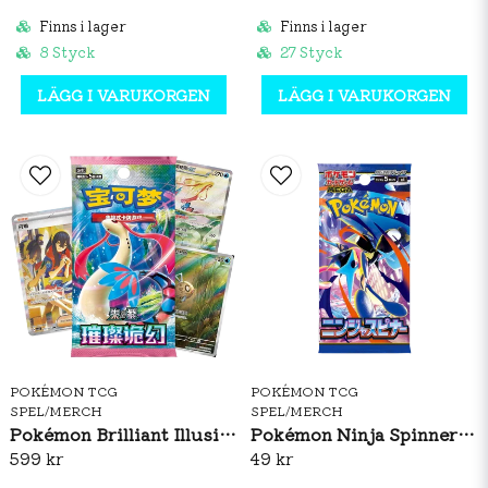
Finns i lager
Finns i lager
8 Styck
27 Styck
LÄGG I VARUKORGEN
LÄGG I VARUKORGEN
POKÉMON TCG
POKÉMON TCG
SPEL/MERCH
SPEL/MERCH
Pokémon Brilliant Illusions CSV8C Booster Box Slim (S-CH)
Pokémon Ninja Spinner Booster Pack (JP)
599 kr
49 kr