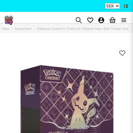
Hem
Samlarkort
Pokémon Scarlet & Violet 4.5: Paldean Fates Elite Trainer Box