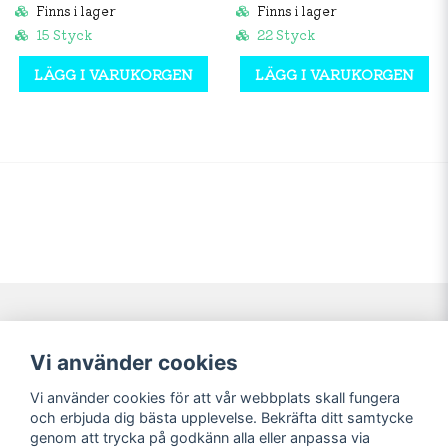
Finns i lager
Finns i lager
15 Styck
22 Styck
LÄGG I VARUKORGEN
LÄGG I VARUKORGEN
Navigering
Mitt konto
Vi använder cookies
Köpvillkor
Logga in
Vi använder cookies för att vår webbplats skall fungera
Nyheter!
Registrera dig
och erbjuda dig bästa upplevelse. Bekräfta ditt samtycke
Förbeställning
Glömt lösenord?
genom att trycka på godkänn alla eller anpassa via