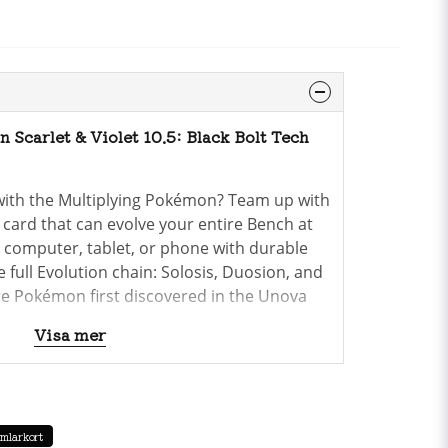
Scarlet & Violet 10.5: Black Bolt Tech
ith the Multiplying Pokémon? Team up with
 card that can evolve your entire Bench at
 computer, tablet, or phone with durable
e full Evolution chain: Solosis, Duosion, and
re Pokémon first discovered in the Unova
ee booster packs from the special
Scarlet &
Visa mer
on!
t & Violet—Black Bolt
Tech Sticker Collection
mlarkort
turing Reuniclus