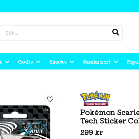
k
Godis
Snacks
Samlarkort
Figu
lt Tech Sticker Collection
Pokémon Scarlet
Tech Sticker Co
299 kr