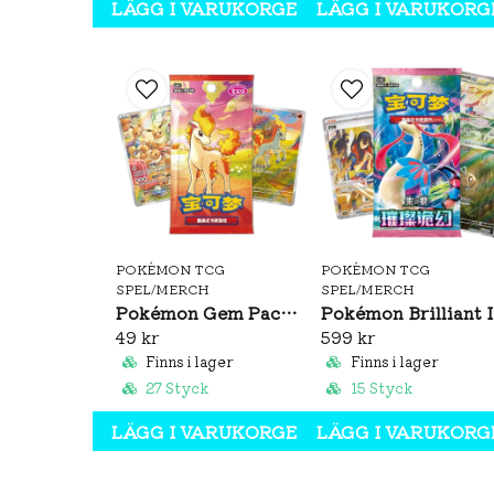
LÄGG I VARUKORGEN
LÄGG I VARUKORG
POKÉMON TCG
POKÉMON TCG
SPEL/MERCH
SPEL/MERCH
Pokémon Gem Pack Vol. 4 Booster Pack (S-CH)
Pok
49 kr
599 kr
Finns i lager
Finns i lager
27 Styck
15 Styck
LÄGG I VARUKORGEN
LÄGG I VARUKORG