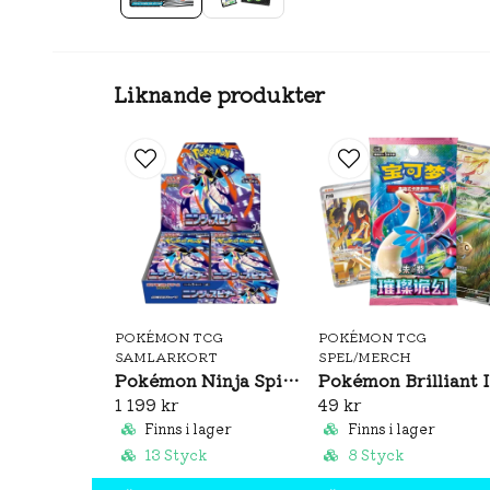
Liknande produkter
POKÉMON TCG
POKÉMON TCG
SAMLARKORT
SPEL/MERCH
Pokémon Ninja Spinner Booster Box (JP)
Pok
1 199 kr
49 kr
Finns i lager
Finns i lager
13 Styck
8 Styck