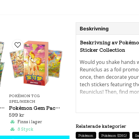
Beskrivning
Beskrivning av Pokémon 
Sticker Collection
Would you shake hands w
Reuniclus as a foil promo
once, then decorate your
tech stickers featuring th
Reuniclus! Then, find mo
POKÉMON TCG
region when you open thr
SPEL/MERCH
Violet—Black Bolt
expansi
émon Brilliant Illusions CSV8C Booster Pack Slim (S-CH)
Pokémon Gem Pack Vol. 4 Booster Box (S-CH)
599 kr
The Pokémon TCG:
Scarle
Finns i lager
Relaterade kategorier
includes:
8 Styck
Pokémon
Pokémon (ENG)
Sa
1 foil promo card fea