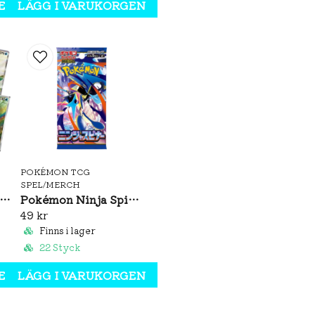
EN
LÄGG I VARUKORGEN
1 tech sticker sheet
3 Pokémon TCG:
Scar
Each booster pac
Cards vary by pa
A code card for Pok
Max 4 per kund.
POKÉMON TCG
SPEL/MERCH
émon Brilliant Illusions CSV8C Booster Box Slim (S-CH)
Pokémon Ninja Spinner Booster Pack (JP)
49 kr
Finns i lager
22 Styck
EN
LÄGG I VARUKORGEN