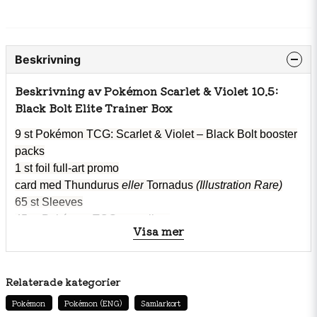
Beskrivning
Beskrivning av Pokémon Scarlet & Violet 10.5:
Black Bolt Elite Trainer Box
9 st Pokémon TCG: Scarlet & Violet – Black Bolt booster
packs
1 st
foil full-art promo
card med
Thundurus
eller
Tornadus
(Illustration Rare)
65 st
Sleeves
45 st Pokémon TCG energikort
Visa mer
1 st
spelarguide för Black Bolt-expansionen (SV10.5)
6 st
skadetärningar
1 st turneringsgodkänd slantsinglingstärning
Relaterade kategorier
2 st
plastmarkörer för statusförhållanden
Pokémon
Pokémon (ENG)
Samlarkort
1 st förvaringsbox med 4 avdelare