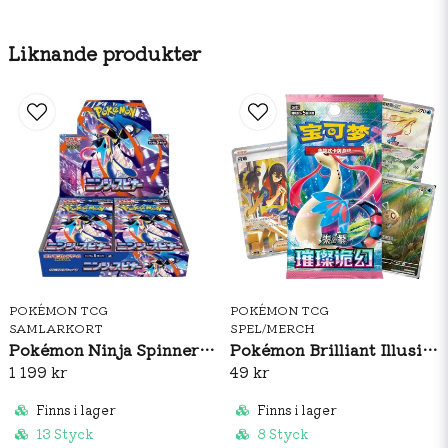
1 st
kodkort för Pokémon TCG Liv
Max 2 per kund.
Liknande produkter
POKÉMON TCG
POKÉMON TCG
SAMLARKORT
SPEL/MERCH
Pokémon Ninja Spinner Booster Box (JP)
Pokémon Brilliant Illusions CSV8C Booster Pack Slim (S-CH)
1 199 kr
49 kr
Finns i lager
Finns i lager
13 Styck
8 Styck