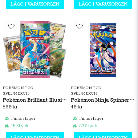
LÄGG I VARUKORGEN
LÄGG I VARUKORGEN
POKÉMON TCG
POKÉMON TCG
SPEL/MERCH
SPEL/MERCH
Pokémon Brilliant Illusions CSV8C Booster Box Slim (S-CH)
Pokémon Ninja Spinner Booster Pack (JP)
599 kr
49 kr
Finns i lager
Finns i lager
15 Styck
22 Styck
LÄGG I VARUKORGEN
LÄGG I VARUKORGEN