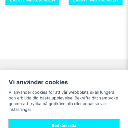
Navigering
Mitt konto
Vi använder cookies
Köpvillkor
Logga in
Vi använder cookies för att vår webbplats skall fungera
Nyheter!
Registrera dig
och erbjuda dig bästa upplevelse. Bekräfta ditt samtycke
Förbeställning
Glömt lösenord?
genom att trycka på godkänn alla eller anpassa via
inställningar
Sociala medier
Sweet Nerds
Facebook
© Copyright 2026
Godkänn alla