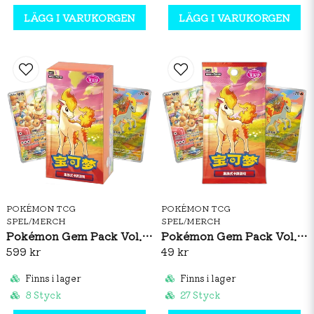
LÄGG I VARUKORGEN
LÄGG I VARUKORGEN
POKÉMON TCG
POKÉMON TCG
SPEL/MERCH
SPEL/MERCH
Pokémon Gem Pack Vol. 4 Booster Box (S-CH)
Pokémon Gem Pack Vol. 4 Booster Pack (S-CH)
599 kr
49 kr
Finns i lager
Finns i lager
8 Styck
27 Styck