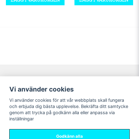
Navigering
Mitt konto
Vi använder cookies
Köpvillkor
Logga in
Vi använder cookies för att vår webbplats skall fungera
Nyheter!
Registrera dig
och erbjuda dig bästa upplevelse. Bekräfta ditt samtycke
Förbeställning
Glömt lösenord?
genom att trycka på godkänn alla eller anpassa via
inställningar
Sociala medier
Sweet Nerds
Facebook
© Copyright 2026
Godkänn alla