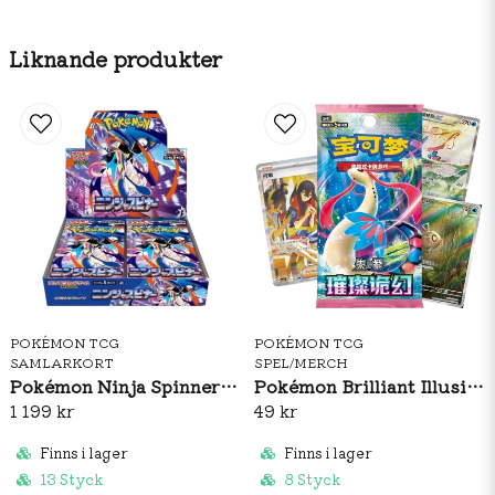
Includes six booster packs from Pokémon
TCG:
Scarlet & Violet—Black Bolt
Liknande produkter
Each booster pack contains 10 cards and 1
Basic Energy
POKÉMON TCG
POKÉMON TCG
SAMLARKORT
SPEL/MERCH
Pokémon Ninja Spinner Booster Box (JP)
Pokémon Brilliant Illusions CSV8C Booster Pack Slim (S-CH)
1 199 kr
49 kr
Finns i lager
Finns i lager
13 Styck
8 Styck