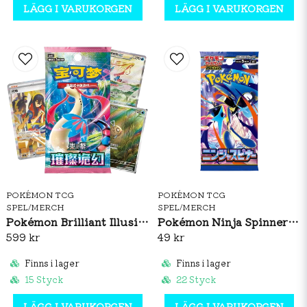
LÄGG I VARUKORGEN
LÄGG I VARUKORGEN
POKÉMON TCG
POKÉMON TCG
SPEL/MERCH
SPEL/MERCH
Pokémon Brilliant Illusions CSV8C Booster Box Slim (S-CH)
Pokémon Ninja Spinner Booster Pack (JP)
599 kr
49 kr
Finns i lager
Finns i lager
15 Styck
22 Styck
LÄGG I VARUKORGEN
LÄGG I VARUKORGEN