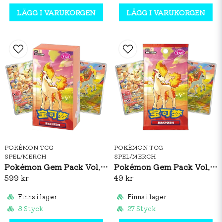
LÄGG I VARUKORGEN
LÄGG I VARUKORGEN
POKÉMON TCG
POKÉMON TCG
SPEL/MERCH
SPEL/MERCH
Pokémon Gem Pack Vol. 4 Booster Box (S-CH)
Pokémon Gem Pack Vol. 4 Booster Pack (S-CH)
599 kr
49 kr
Finns i lager
Finns i lager
8 Styck
27 Styck