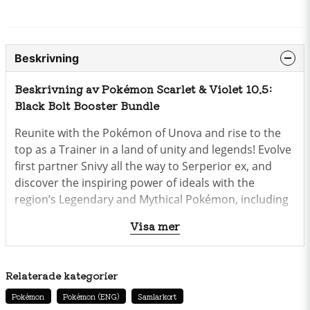
Beskrivning
Beskrivning av Pokémon Scarlet & Violet 10.5:
Black Bolt Booster Bundle
Reunite with the Pokémon of Unova and rise to the
top as a Trainer in a land of unity and legends! Evolve
first partner Snivy all the way to Serperior ex, and
discover the inspiring power of ideals with the
region’s Legendary and Mythical Pokémon, including
Zekrom ex and Meloetta ex. As you fill out your
Visa mer
Pokédex, keep an eye out for special illustrations of
each Pokémon and parallel cards with Poké Ball
patterns in the Pokémon TCG:
Scarlet & Violet—Black
Relaterade kategorier
Bolt
expansion!
Pokémon
Pokémon (ENG)
Samlarkort