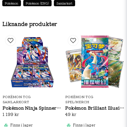
Pokémon
Pokémon (ENG)
Samlarkort
Liknande produkter
POKÉMON TCG
POKÉMON TCG
SAMLARKORT
SPEL/MERCH
Pokémon Ninja Spinner Booster Box (JP)
Pokémon Brilliant Illusions CSV8C Booster Pack Slim (S-CH)
1 199 kr
49 kr
Finns i lager
Finns i lager