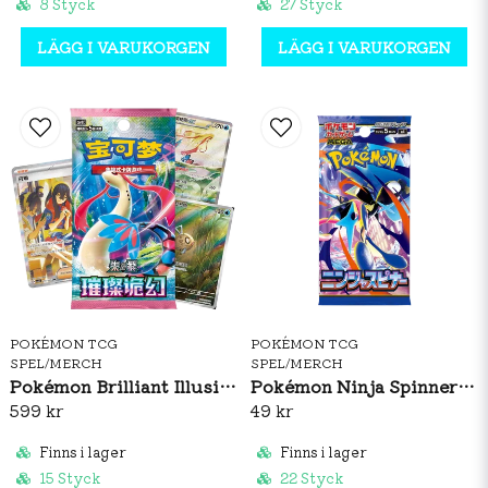
8 Styck
27 Styck
LÄGG I VARUKORGEN
LÄGG I VARUKORGEN
POKÉMON TCG
POKÉMON TCG
SPEL/MERCH
SPEL/MERCH
Pokémon Brilliant Illusions CSV8C Booster Box Slim (S-CH)
Pokémon Ninja Spinner Booster Pack (JP)
599 kr
49 kr
Finns i lager
Finns i lager
15 Styck
22 Styck