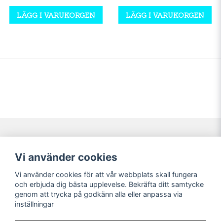
LÄGG I VARUKORGEN
LÄGG I VARUKORGEN
Navigering
Mitt konto
Vi använder cookies
Köpvillkor
Logga in
Vi använder cookies för att vår webbplats skall fungera
Nyheter!
Registrera dig
och erbjuda dig bästa upplevelse. Bekräfta ditt samtycke
Förbeställning
Glömt lösenord?
genom att trycka på godkänn alla eller anpassa via
inställningar
Sociala medier
Sweet Nerds